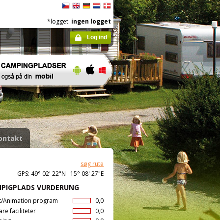
*logget:
ingen logget
Log ind
ontakt
søg rute
GPS: 49° 02' 22"N 15° 08' 27"E
PIGPLADS VURDERUNG
t/Animation program
0,0
are faciliteter
0,0