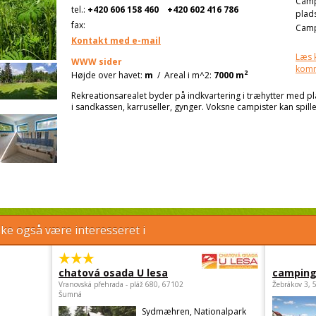
Cam
tel.:
+420 606 158 460
+420 602 416 786
plad
fax:
Camp
Kontakt med e-mail
Læs 
WWW sider
kom
2
Højde over havet:
m
/
Areal i m^2:
7000 m
Rekreationsarealet byder på indkvartering i træhytter med pla
i sandkassen, karruseller, gynger. Voksne campister kan spille
e også være interesseret i
chatová osada U lesa
camping
Vranovská přehrada - pláž 680, 67102
Žebrákov 3, 
Šumná
Sydmæhren, Nationalpark