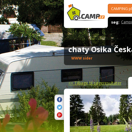
CAMPING p
søg:
Campi
chaty Osika Čes
WWW sider
<<
Tilbage til søgeresultater