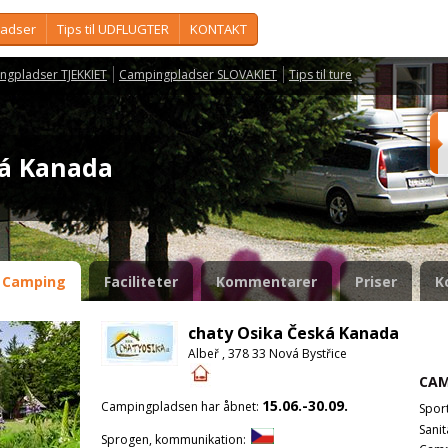
ladser
Tips til UDFLUGTER
KONTAKT
ngpladser TJEKKIET
Campingpladser SLOVAKIET
Tips til ture
ká Kanada
Camping
Faciliteter
Kommentarer
Priser
K
chaty Osika Česká Kanada
Albeř , 378 33 Nová Bystřice
CAM
15.06.-30.09.
Campingpladsen har åbnet:
Spor
Sanit
Sprogen, kommunikation: