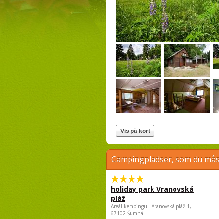
Campingpladser, som du måsk
holiday park Vranovská
pláž
Areál kempingu - Vranovská pláž 1,
67102 Šumná