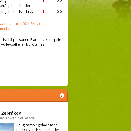
ping
0,0
ser/lejemuligheder
ing- helhedsindtryk
0,0
kommentarer
(0)
|
Skriv din
mentar
ds til 5 personer. Børnene kan spille
 volleyball eller bordtennis.
 Žebrákov
58291 Světlá nad Sázavou
Rolig campingplads med
mange vandremuligheder.