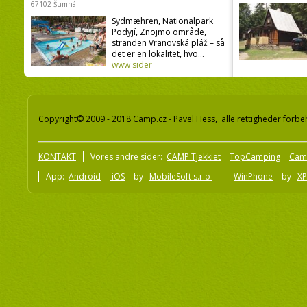
67102 Šumná
Sydmæhren, Nationalpark
Podyjí, Znojmo område,
stranden Vranovská pláž – så
det er en lokalitet, hvo...
www sider
Copyright© 2009 - 2018 Camp.cz - Pavel Hess, alle rettigheder forbe
KONTAKT
Vores andre sider:
CAMP Tjekkiet
TopCamping
Cam
App:
Android
iOS
by
MobileSoft s.r.o
WinPhone
by
XP