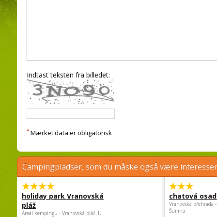
Indtast teksten fra billedet:
*
Mærket data er obligatorisk
Campingpladser, som du måske også være interessere
holiday park Vranovská
chatová osad
pláž
Vranovská přehrada -
Šumná
Areál kempingu - Vranovská pláž 1,