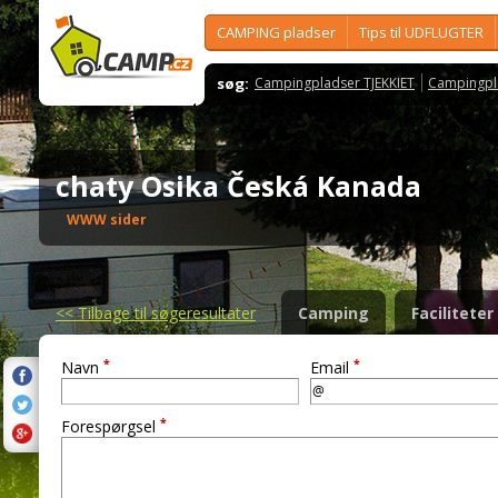
CAMPING pladser
Tips til UDFLUGTER
søg:
Campingpladser TJEKKIET
Campingpl
chaty Osika Česká Kanada
WWW sider
<<
Tilbage til søgeresultater
Camping
Faciliteter
*
*
Navn
Email
*
Forespørgsel