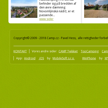
befinder sig på bredden af
den øvre dæmning
Novomlýnská nádrž, er et
passende...
www sider
Copyright© 2009 - 2018 Camp.cz - Pavel Hess, alle rettigheder forbe
KONTAKT
Vores andre sider:
CAMP Tjekkiet
TopCamping
Cam
App:
Android
iOS
by
MobileSoft s.r.o
WinPhone
by
XP