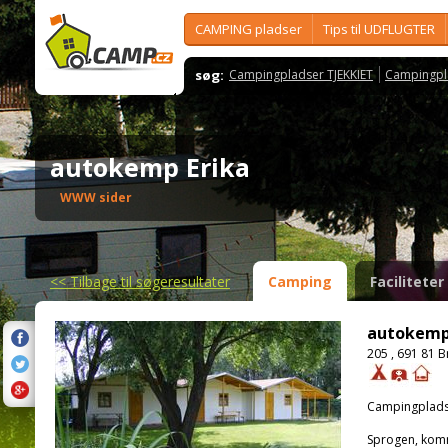
CAMPING pladser
Tips til UDFLUGTER
søg:
Campingpladser TJEKKIET
Campingpl
autokemp Erika
WWW sider
<<
Tilbage til søgeresultater
Camping
Faciliteter
autokemp
205 , 691 81 B
Campingplads
Sprogen, kom