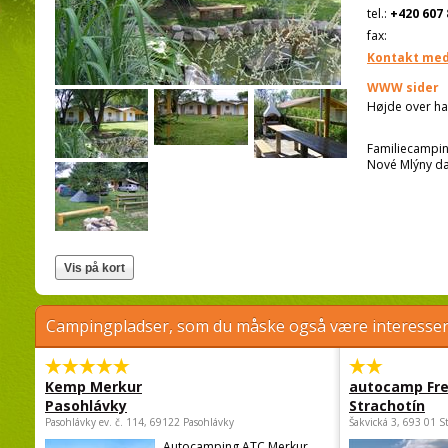
tel.:
+420 607 
fax:
Kontakt med
WWW sider
Højde over ha
Familiecampin
Nové Mlýny d
Campingpladser, som du måske også være interessere
Kemp Merkur
autocamp Fre
Pasohlávky
Strachotín
Pasohlávky ev. č. 114, 69122 Pasohlávky
Šakvická 3, 693 01 S
Autocamping ATC Merkur