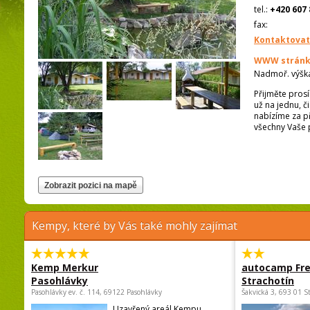
tel.:
+420 607 
fax:
Kontaktovat
WWW stránk
Nadmoř. výšk
Přijměte pros
už na jednu, č
nabízíme za př
všechny Vaše 
Kempy, které by Vás také mohly zajímat
Kemp Merkur
autocamp Fre
Pasohlávky
Strachotín
Pasohlávky ev. č. 114, 69122 Pasohlávky
Šakvická 3, 693 01 S
Uzavřený areál Kempu