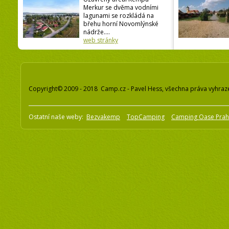
Merkur se dvěma vodními
lagunami se rozkládá na
břehu horní Novomlýnské
nádrže....
web stránky
Copyright© 2009 - 2018 Camp.cz - Pavel Hess, všechna práva vyhraz
Ostatní naše weby:
Bezvakemp
TopCamping
Camping Oase Pra