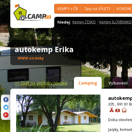
KEMPY v ČR
Tipy na VÝLETY
KONTAK
hledej:
Kempy ČESKO
Kempy SLOVENSKO
autokemp Erika
WWW stránky
<<
Zpět na výsledky hledání
Camping
Vybavení
autokemp
205 , 691 81 B
Doba otevření
Jazyky, komun