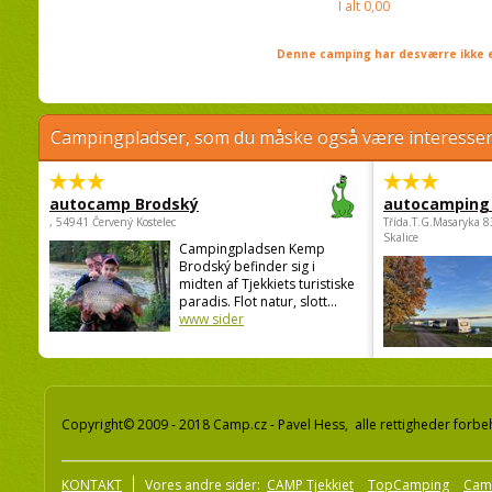
I alt
0,00
Denne camping har desværre ikke e
Campingpladser, som du måske også være interessere
autocamp Brodský
autocamping
, 54941 Červený Kostelec
Třída.T.G.Masaryka 
Skalice
Campingpladsen Kemp
Brodský befinder sig i
midten af Tjekkiets turistiske
paradis. Flot natur, slott...
www sider
Copyright© 2009 - 2018 Camp.cz - Pavel Hess, alle rettigheder forbe
KONTAKT
Vores andre sider:
CAMP Tjekkiet
TopCamping
Cam