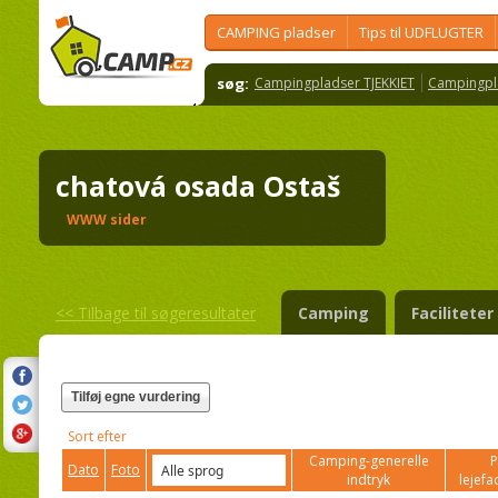
CAMPING pladser
Tips til UDFLUGTER
søg:
Campingpladser TJEKKIET
Campingpl
chatová osada Ostaš
WWW sider
<<
Tilbage til søgeresultater
Camping
Faciliteter
Tilføj egne vurdering
Sort efter
Camping-generelle
P
Dato
Foto
indtryk
lejefac