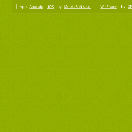
App:
Android
iOS
by
MobileSoft s.r.o
WinPhone
by
XP