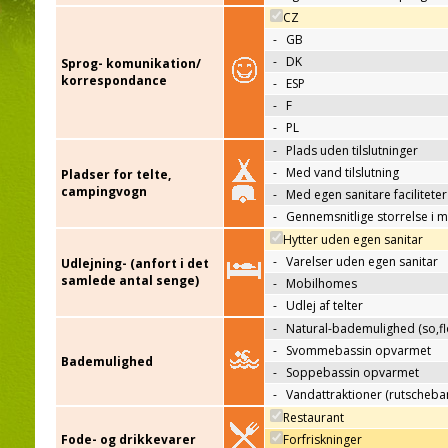
CZ
-
GB
-
DK
Sprog- komunikation/
korrespondance
-
ESP
-
F
-
PL
-
Plads uden tilslutninger
-
Med vand tilslutning
Pladser for telte,
campingvogn
-
Med egen sanitare faciliteter
-
Gennemsnitlige storrelse i 
Hytter uden egen sanitar
-
Varelser uden egen sanitar
Udlejning- (anfort i det
samlede antal senge)
-
Mobilhomes
-
Udlej af telter
-
Natural-bademulighed (so,flo
-
Svommebassin opvarmet
Bademulighed
-
Soppebassin opvarmet
-
Vandattraktioner (rutscheba
Restaurant
Fode- og drikkevarer
Forfriskninger