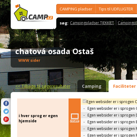
CAMPING pladser
Tips til UDFLUGTER
søg:
Campingpladser TJEKKIET
Campingpl
chatová osada Ostaš
WWW sider
<<
Tilbage til søgeresultater
Camping
Faciliteter
Egen websider er i sprogen 
-
Egen websider er i sprogen
-
Egen websider er i sprogen 
i hver sprog er egen
hjemside
-
Egen websider er i sprogen 
-
Egen websider er i sprogen 
-
Egen websider er i sprogen 