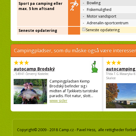
-
Bowling
Sport pa camping eller
max. 5 km aftsand
-
Fiskemulighed
-
Motor vandsport
-
Adrenalin-sportcentrum
Seneste opdatering
Seneste opdatering
Campingpladser, som du måske også være interessere
autocamp Brodský
autocamping
, 54941 Červený Kostelec
Třída.T.G.Masaryka 
Skalice
Campingpladsen Kemp
Brodský befinder sig i
midten af Tjekkiets turistiske
paradis. Flot natur, slott...
www sider
Copyright© 2009 - 2018 Camp.cz - Pavel Hess, alle rettigheder forbe