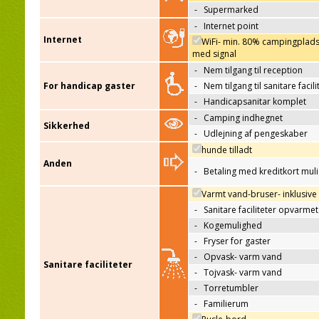
-
Supermarked
-
Internet point
Internet
WiFi- min. 80% campingplad
med signal
-
Nem tilgang til reception
For handicap gaster
-
Nem tilgang til sanitare facili
-
Handicapsanitar komplet
-
Camping indhegnet
Sikkerhed
-
Udlejning af pengeskaber
hunde tilladt
Anden
-
Betaling med kreditkort mul
Varmt vand-bruser- inklusive
-
Sanitare faciliteter opvarmet
-
Kogemulighed
-
Fryser for gaster
-
Opvask- varm vand
Sanitare faciliteter
-
Tojvask- varm vand
-
Torretumbler
-
Familierum