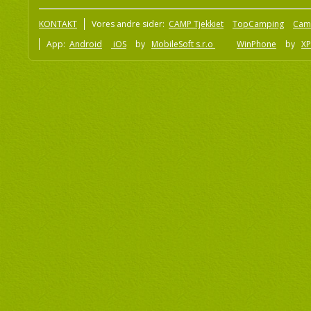
KONTAKT
Vores andre sider:
CAMP Tjekkiet
TopCamping
Cam
App:
Android
iOS
by
MobileSoft s.r.o
WinPhone
by
XP