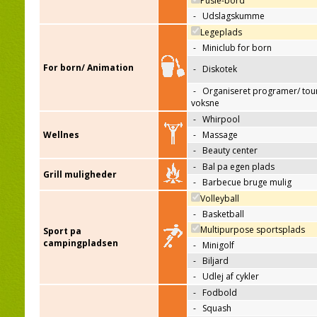
Pusle-bord
-
Udslagskumme
Legeplads
-
Miniclub for born
For born/ Animation
-
Diskotek
-
Organiseret programer/ tour
voksne
-
Whirpool
Wellnes
-
Massage
-
Beauty center
-
Bal pa egen plads
Grill muligheder
-
Barbecue bruge mulig
Volleyball
-
Basketball
Multipurpose sportsplads
Sport pa
campingpladsen
-
Minigolf
-
Biljard
-
Udlej af cykler
-
Fodbold
-
Squash