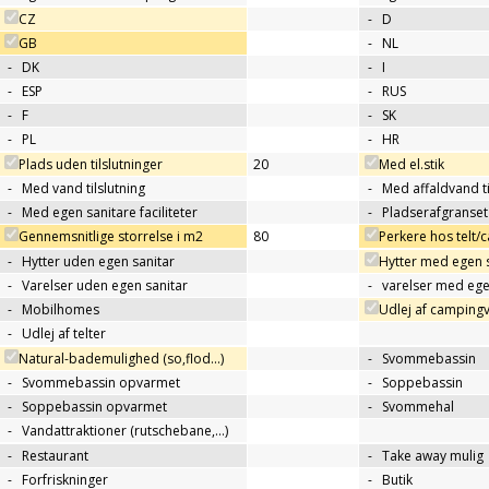
CZ
-
D
GB
-
NL
-
DK
-
I
-
ESP
-
RUS
-
F
-
SK
-
PL
-
HR
Plads uden tilslutninger
20
Med el.stik
-
Med vand tilslutning
-
Med affaldvand ti
-
Med egen sanitare faciliteter
-
Pladserafgranse
Gennemsnitlige storrelse i m2
80
Perkere hos telt
-
Hytter uden egen sanitar
Hytter med egen 
-
Varelser uden egen sanitar
-
varelser med ege
-
Mobilhomes
Udlej af camping
-
Udlej af telter
Natural-bademulighed (so,flod...)
-
Svommebassin
-
Svommebassin opvarmet
-
Soppebassin
-
Soppebassin opvarmet
-
Svommehal
-
Vandattraktioner (rutschebane,…)
-
Restaurant
-
Take away mulig
-
Forfriskninger
-
Butik