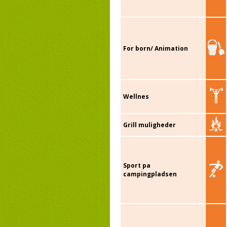
For born/ Animation
Wellnes
Grill muligheder
Sport pa
campingpladsen