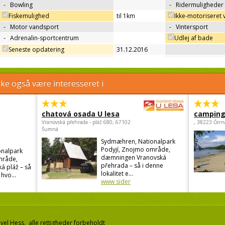
-
Bowling
-
Ridermuligheder
Fiskemulighed
til 1km
Ikke-motoriseret
-
Motor vandsport
-
Vintersport
-
Adrenalin-sportcentrum
Udlej af bade
Seneste opdatering
31.12.2016
e også være interesseret i
chatová osada U lesa
camping 
Vranovská přehrada - pláž 680, 67102
, 38223 Čern
Šumná
Sydmæhren, Nationalpark
Podyjí, Znojmo område,
nalpark
dæmningen Vranovská
mråde,
přehrada – så i denne
á pláž – så
lokalitet e...
 hvo...
www sider
el Hess, alle rettigheder forbeholdt