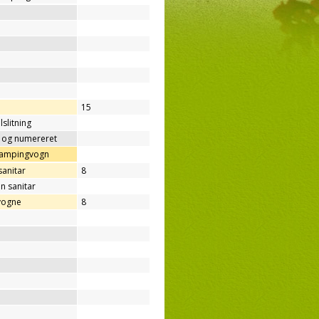
15
lslitning
t og numereret
/campingvogn
sanitar
8
n sanitar
vogne
8