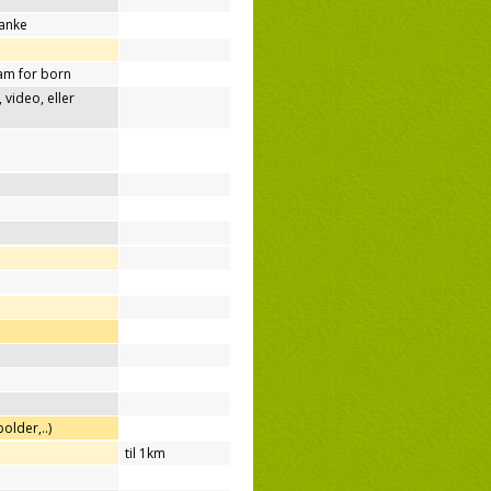
tanke
am for born
video, eller
older,..)
til 1km