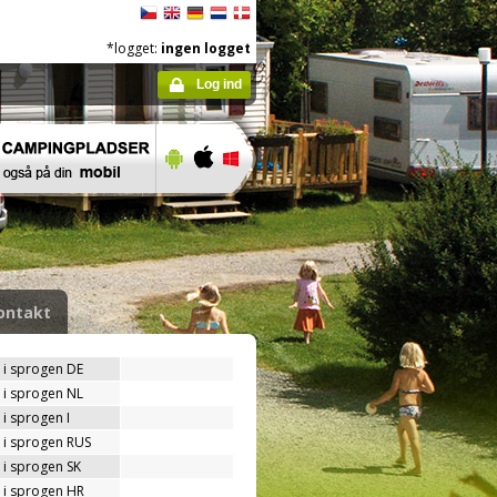
*logget:
ingen logget
Log ind
ontakt
 i sprogen DE
 i sprogen NL
i sprogen I
 i sprogen RUS
 i sprogen SK
 i sprogen HR