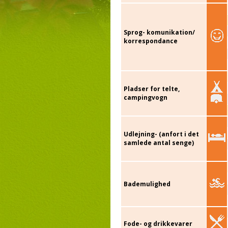
Sprog- komunikation/
korrespondance
Pladser for telte,
campingvogn
Udlejning- (anfort i det
samlede antal senge)
Bademulighed
Fode- og drikkevarer