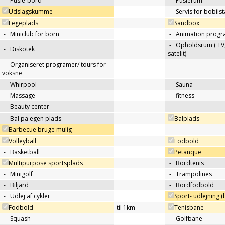
-
Pusle-bord
-
Puslerum
Udslagskumme
-
Servis for bobils
Legeplads
Sandbox
-
Miniclub for born
-
Animation progr
-
Opholdsrum ( TV, 
-
Diskotek
satelit)
-
Organiseret programer/ tours for
voksne
-
Whirpool
-
Sauna
-
Massage
-
fitness
-
Beauty center
-
Bal pa egen plads
Balplads
Barbecue bruge mulig
Volleyball
Fodbold
-
Basketball
Petanque
Multipurpose sportsplads
-
Bordtenis
-
Minigolf
-
Trampolines
-
Biljard
-
Bordfodbold
-
Udlej af cykler
Sport- udlejning (b
Fodbold
til 1km
Tenisbane
-
Squash
-
Golfbane