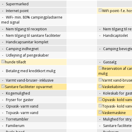
-
Supermarked
-
Internet point
WiFi point- f.e. h
-
WiFi- min. 80% campingpladserne
med signal
-
Nem tilgang til reception
-
Nem tilgang til r
-
Nem tilgang til sanitare faciliteter
-
Handicaptoilet
-
Handicapsanitar komplet
-
Camping indhegnet
-
Camping bevogte
-
Udlejning af pengeskaber
hunde tilladt
-
Gassalg
Reservation af c
-
Betaling med kreditkort mulig
mulig
-
Varmt vand-bruser- inklusive
Varmt vand-bruse
Sanitare faciliteter opvarmet
Vaskekabiner
-
Kogemulighed
-
Koleskab for gas
-
Fryser for gaster
Opvask- kold van
-
Opvask- varm vand
Tojvask- kold van
-
Tojvask- varm vand
Vaskemaskine
-
Torretumbler
-
Mulighed for str
-
Familierum
-
Sanitare facilitet