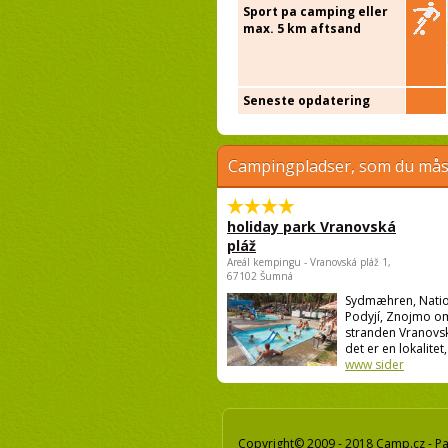
Sport pa camping eller
max. 5 km aftsand
Seneste opdatering
Campingpladser, som du måsk
holiday park Vranovská
pláž
Areál kempingu - Vranovská pláž 1,
67102 Šumná
Sydmæhren, Natio
Podyjí, Znojmo o
stranden Vranovsk
det er en lokalitet,
www sider
Copyright© 2009 - 2018 Camp.cz - Pav