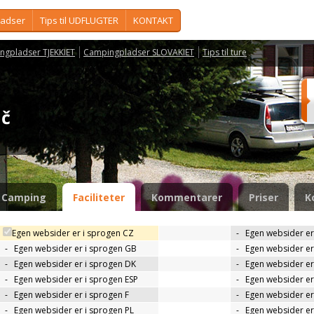
ladser
Tips til UDFLUGTER
KONTAKT
ngpladser TJEKKIET
Campingpladser SLOVAKIET
Tips til ture
áč
Camping
Faciliteter
Kommentarer
Priser
K
Egen websider er i sprogen CZ
-
Egen websider er
-
Egen websider er i sprogen GB
-
Egen websider er
-
Egen websider er i sprogen DK
-
Egen websider er 
-
Egen websider er i sprogen ESP
-
Egen websider er
-
Egen websider er i sprogen F
-
Egen websider er
-
Egen websider er i sprogen PL
-
Egen websider er