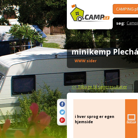
CAMPING p
søg:
Campi
minikemp Plech
WWW sider
<<
Tilbage til søgeresultater
i hver sprog er egen
hjemside