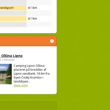
 vandsport
til 1km
til 1km
Olšina Lipno
á v Pošumaví
Camping Lipno Olšina
placeret på bredden af
Lipno vandtank, 18 km fra
byen Český Krumlov i
landsbyen...
www sider