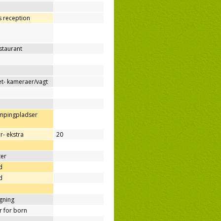
os reception
estaurant
t- kameraer/vagt
ampingpladser
r- ekstra
20
ter
d
d
ygning
er for born