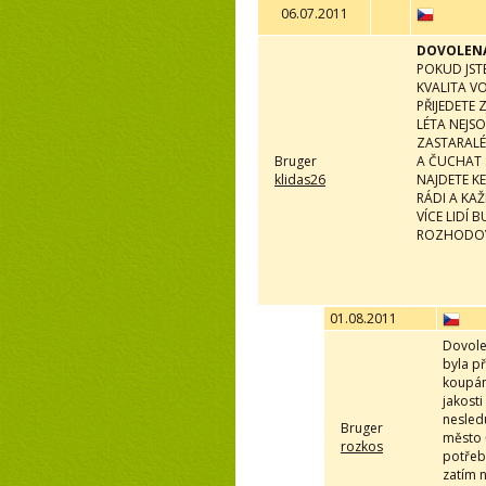
06.07.2011
DOVOLENÁ
POKUD JST
KVALITA VO
PŘIJEDETE
LÉTA NEJSO
ZASTARALÉ
Bruger
A ČUCHAT 
klidas26
NAJDETE K
RÁDI A KAŽ
VÍCE LIDÍ
ROZHODOVÁ
01.08.2011
Dovole
byla p
koupán
jakosti
nesled
Bruger
město Č
rozkos
potřeb
zatím n