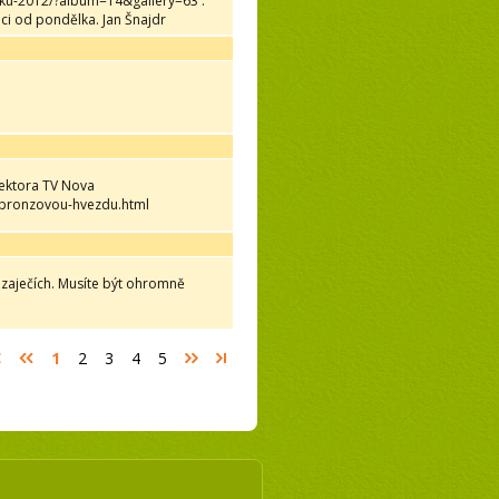
-roku-2012/?album=14&gallery=63 .
ci od pondělka. Jan Šnajdr
ektora TV Nova
l-bronzovou-hvezdu.html
do zaječích. Musíte být ohromně
1
2
3
4
5