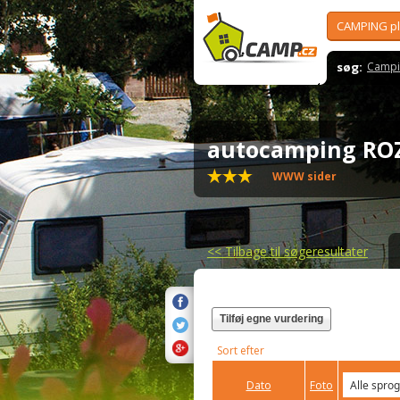
CAMPING p
søg:
Campi
autocamping R
WWW sider
<<
Tilbage til søgeresultater
Tilføj egne vurdering
Sort efter
Dato
Foto