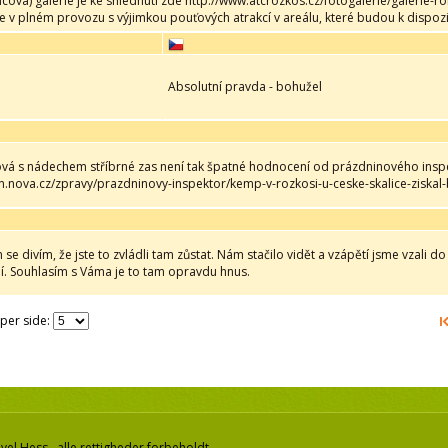
ncová) galerie je ke shlédnutí zde http://www.atcrozkos.cz/fotogalerie/galerie
e v plném provozu s výjimkou pouťových atrakcí v areálu, které budou k dispozi
Absolutní pravda - bohužel
vá s nádechem stříbrné zas není tak špatné hodnocení od prázdninového insp
/tn.nova.cz/zpravy/prazdninovy-inspektor/kemp-v-rozkosi-u-ceske-skalice-ziska
 se divím, že jste to zvládli tam zůstat. Nám stačilo vidět a vzápětí jsme vzali 
ní. Souhlasím s Váma je to tam opravdu hnus.
 per side:
el Hess, alle rettigheder forbeholdt