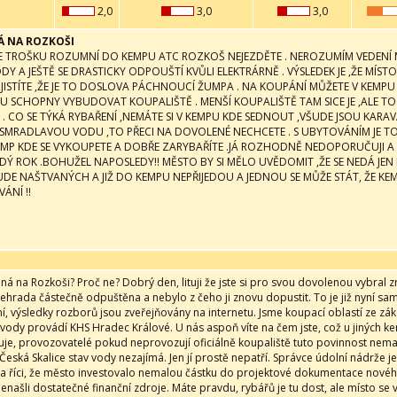
2,0
3,0
3,0
 NA ROZKOŠI
E TROŠKU ROZUMNÍ DO KEMPU ATC ROZKOŠ NEJEZDĚTE . NEROZUMÍM VEDENÍ M
DY A JEŠTĚ SE DRASTICKY ODPOUŠTÍ KVŮLI ELEKTRÁRNĚ . VÝSLEDEK JE ,ŽE MÍ
 ZJISTÍTE ,ŽE JE TO DOSLOVA PÁCHNOUCÍ ŽUMPA . NA KOUPÁNÍ MŮŽETE V KEM
U SCHOPNY VYBUDOVAT KOUPALIŠTĚ . MENŠÍ KOUPALIŠTĚ TAM SICE JE ,ALE TO 
 . CO SE TÝKÁ RYBAŘENÍ ,NEMÁTE SI V KEMPU KDE SEDNOUT ,VŠUDE JSOU KAR
SMRADLAVOU VODU ,TO PŘECI NA DOVOLENÉ NECHCETE . S UBYTOVÁNÍM JE TO 
EMP KDE SE VYKOUPETE A DOBŘE ZARYBAŘÍTE .JÁ ROZHODNĚ NEDOPORUČUJI A T
DÝ ROK .BOHUŽEL NAPOSLEDY!! MĚSTO BY SI MĚLO UVĚDOMIT ,ŽE SE NEDÁ JEN 
 BUDE NAŠTVANÝCH A JIŽ DO KEMPU NEPŘIJEDOU A JEDNOU SE MŮŽE STÁT, ŽE K
NÍ !!
ná na Rozkoši? Proč ne? Dobrý den, lituji že jste si pro svou dovolenou vybral
řehrada částečně odpuštěna a nebylo z čeho ji znovu dopustit. To je již nyní s
í, výsledky rozborů jsou zveřejňovány na internetu. Jsme koupací oblastí ze zá
 vody provádí KHS Hradec Králové. U nás aspoň víte na čem jste, což u jiných ke
uje, provozovatelé pokud neprovozují oficiálně koupaliště tuto povinnost nemaj
eská Skalice stav vody nezajímá. Jen jí prostě nepatří. Správce údolní nádrže je
a říci, že město investovalo nemalou částku do projektové dokumentace novéh
enašli dostatečné finanční zdroje. Máte pravdu, rybářů je tu dost, ale místo s