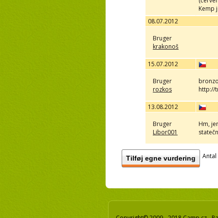
(červe
Kemp j
08.07.2012
Bruger
krakonoš
15.07.2012
Bruger
bronzo
rozkos
http:/
13.08.2012
Bruger
Hm, jen
Libor001
stateč
Antal
Tilføj egne vurdering
Copyright© 2009 - 2018 Camp.cz - Pav