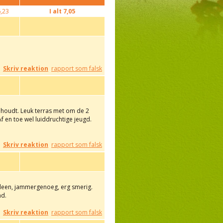
,23
I alt
7,05
Skriv reaktion
rapport som falsk
 houdt. Leuk terras met om de 2
f en toe wel luiddruchtige jeugd.
Skriv reaktion
rapport som falsk
lleen, jammergenoeg, erg smerig.
nd.
Skriv reaktion
rapport som falsk