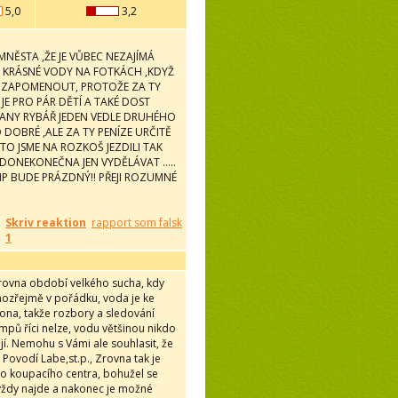
5,0
3,2
NĚSTA ,ŽE JE VŮBEC NEZAJÍMÁ
STO KRÁSNÉ VODY NA FOTKÁCH ,KDYŽ
PU ZAPOMENOUT, PROTOŽE ZA TY
JE PRO PÁR DĚTÍ A TAKÉ DOST
AVANY RYBÁŘ JEDEN VEDLE DRUHÉHO
DOBRÉ ,ALE ZA TY PENÍZE URČITĚ
O JSME NA ROZKOŠ JEZDILI TAK
DONEKONEČNA JEN VYDĚLÁVAT .....
EMP BUDE PRÁZDNÝ!! PŘEJI ROZUMNÉ
Skriv reaktion
rapport som falsk
1
 zrovna období velkého sucha, kdy
amozřejmě v pořádku, voda je ke
kona, takže rozbory a sledování
mpů říci nelze, vodu většinou nikdo
í. Nemohu s Vámi ale souhlasit, že
 Povodí Labe,st.p., Zrovna tak je
o koupacího centra, bohužel se
e vždy najde a nakonec je možné