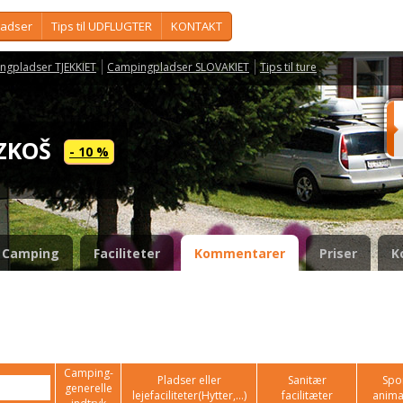
ladser
Tips til UDFLUGTER
KONTAKT
ngpladser TJEKKIET
Campingpladser SLOVAKIET
Tips til ture
OZKOŠ
- 10 %
Camping
Faciliteter
Kommentarer
Priser
K
Camping-
Pladser eller
Sanitær
Spor
generelle
lejefaciliteter(Hytter,...)
facilitæter
anima