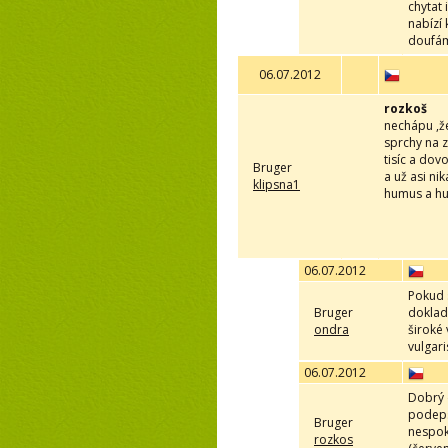
chytat
nabízí
doufám
06.07.2012
rozkoš
nechápu ,ž
sprchy na z
tisíc a dov
Bruger
a už asi n
klipsna1
humus a hum
06.07.2012
Pokud s
Bruger
dokladu
ondra
široké
vulgar
06.07.2012
Dobrý 
podeps
Bruger
nespok
rozkos