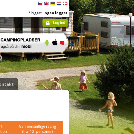
*logget:
ingen logget
Log ind
ontakt
t,
Gennemsnitlige rating
tion
(fra
12
personer)