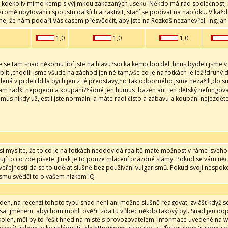
 i kdekoliv mimo kemp s výjimkou zakázaných úseků. Někdo má rád společnost,
 kromě ubytování i spoustu dalších atraktivit, stačí se podívat na nabídku. V k
e, že nám podaří Vás časem přesvědčit, aby jste na Rozkoš nezanevřel. Ing.Jan
1,0
1,0
1,0
e se tam snad někomu líbí jste na hlavu?socka kemp,bordel ,hnus,bydleli jsme 
blití,chodili jsme všude na záchod jen né tam,vše co je na fotkách je lež!!druhý 
olená v prdeli.blila bych jen z té představy,nic tak odporného jsme nezažili,do sm
ikam radši nepojedu.a koupání?žádné jen humus ,bazén ani ten dětský nefungov
us nikdy už,jestli jste normální a máte rádi čisto a zábavu a koupání nejezdět
i myslíte, že to co je na fotkách neodovídá realitě máte možnost v rámci svého 
jí to co zde písete. Jinak je to pouze mlácení prázdné slámy. Pokud se vám něc
 veřejnosti dá se to udělat slušně bez používání vulgarismů. Pokud svoji nespo
ismů svědčí to o vašem nízkém IQ
den, na recenzi tohoto typu snad není ani možné slušně reagovat, zvlášť když s
at jménem, abychom mohli ověřit zda tu vůbec někdo takový byl. Snad jen dop
ojen, měl by to řešit hned na místě s provozovatelem. Informace uvedené na 