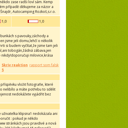
 někdo zase radši loví sám. Kemp
aždém případě děkujeme za názor a
 Šnajdr, Autocamping Rozkoš,s.r.o.
1,0
1,0
v bunkách s pavouky,záchody a
den jsme jeli domu,lehčí o několik
rti si budem vyčítat,že jsme tam jeli
al,ani tobogán,žádná zábava,jen
e nikdy!doporučuji milovice,krása
Skriv reaktion
rapport som falsk
5
příspěvku vložit fotografie, které
o nelibílo a máte potřebu to sdělit
kojenost nedokážete vyjádřit bez
e uživatelka klipsna1 nedokázala ani
oručit : pokud je někdo
www stránkách jsou pravdivé a nová