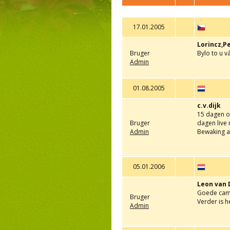
17.01.2005
Lorincz,Pe
Bruger
Bylo to u v
Admin
01.08.2005
c.v.dijk
15 dagen op
Bruger
dagen live 
Admin
Bewaking a
05.01.2006
Leon van
Goede campi
Bruger
Verder is h
Admin