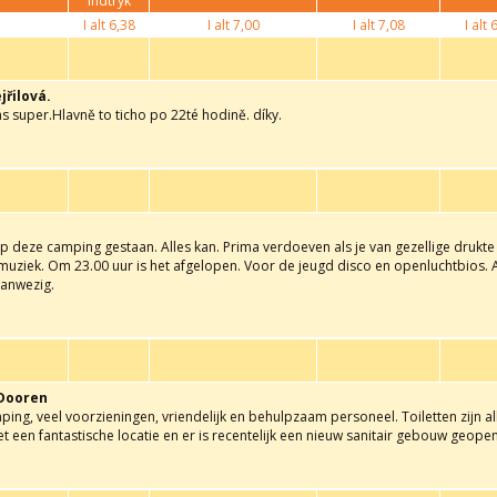
indtryk
I alt
6,38
I alt
7,00
I alt
7,08
I alt
6
jřilová.
ás super.Hlavně to ticho po 22té hodině. díky.
 deze camping gestaan. Alles kan. Prima verdoeven als je van gezellige drukte
muziek. Om 23.00 uur is het afgelopen. Voor de jeugd disco en openluchtbios. A
anwezig.
 Dooren
ng, veel voorzieningen, vriendelijk en behulpzaam personeel. Toiletten zijn a
et een fantastische locatie en er is recentelijk een nieuw sanitair gebouw geope