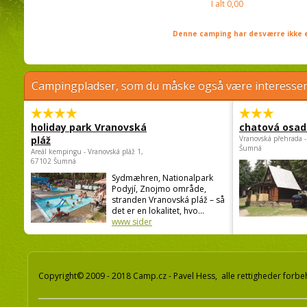
I alt
0,00
Denne camping har desværre ikke e
Campingpladser, som du måske også være interessere
holiday park Vranovská
chatová osad
pláž
Vranovská přehrada -
Šumná
Areál kempingu - Vranovská pláž 1,
67102 Šumná
Sydmæhren, Nationalpark
Podyjí, Znojmo område,
stranden Vranovská pláž – så
det er en lokalitet, hvo...
www sider
Copyright© 2009 - 2018 Camp.cz - Pavel Hess, alle rettigheder forbe