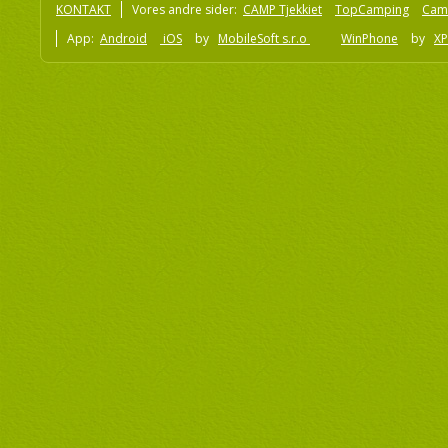
KONTAKT
Vores andre sider:
CAMP Tjekkiet
TopCamping
Cam
App:
Android
iOS
by
MobileSoft s.r.o
WinPhone
by
XP