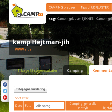
CAMPING pladser
Tips til UDFLUGTER
søg:
Campingpladser TJEKKIET
Campingpl
kemp Hejtman-jih
WWW sider
<<
Tilbage til søgeresultater
Camping
Kommenta
Tilføj egne vurdering
Sort efter
Camping-generelle
P
Dato
Foto
indtryk
lejefac