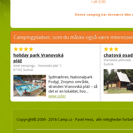
I alt
0,00
Denne camping har desværre ikke e
Campingpladser, som du måske også være interessere
holiday park Vranovská
chatová osad
pláž
Vranovská přehrada -
Šumná
Areál kempingu - Vranovská pláž 1,
67102 Šumná
Sydmæhren, Nationalpark
Podyjí, Znojmo område,
stranden Vranovská pláž – så
det er en lokalitet, hvo...
www sider
Copyright© 2009 - 2018 Camp.cz - Pavel Hess, alle rettigheder forbe