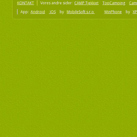
KONTAKT
Vores andre sider:
CAMP Tjekkiet
TopCamping
Cam
App:
Android
iOS
by
MobileSoft s.r.o
WinPhone
by
XP