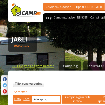
CAMPING pladser
Tips til UDFLUGTER
søg:
Campingpladser TJEKKIET
Campingpl
JA&LI
WWW sider
<<
Tilbage til søgeresultater
Camping
Faciliteter
Tilføj egne vurdering
Sort efter
Camping-generelle
P
Dato
Foto
indtryk
lejefac