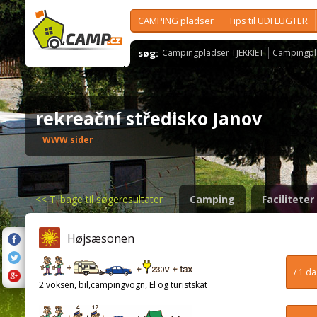
CAMPING pladser
Tips til UDFLUGTER
søg:
Campingpladser TJEKKIET
Campingpl
rekreační středisko Janov
WWW sider
<<
Tilbage til søgeresultater
Camping
Faciliteter
Højsæsonen
/ 1 d
2 voksen, bil,campingvogn, El og turistskat