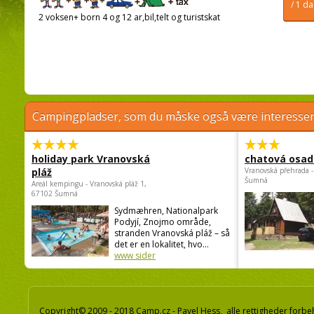
/ 1 d
2 voksen+ born 4 og 12 ar,bil,telt og turistskat
Campingpladser, som du måske også være interessere
holiday park Vranovská
chatová osad
pláž
Vranovská přehrada -
Šumná
Areál kempingu - Vranovská pláž 1,
67102 Šumná
Sydmæhren, Nationalpark
Podyjí, Znojmo område,
stranden Vranovská pláž – så
det er en lokalitet, hvo...
www sider
Copyright© 2009 - 2018 Camp.cz - Pavel Hess, alle rettigheder forbe