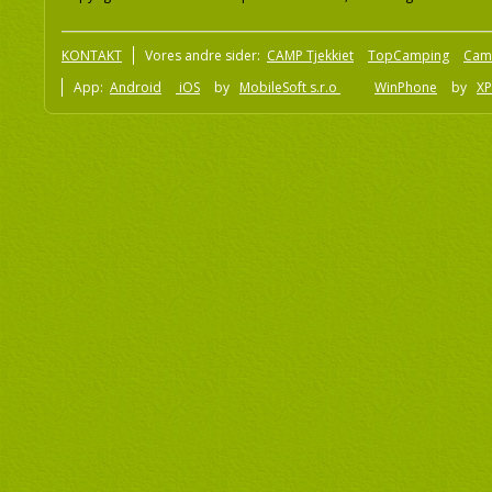
KONTAKT
Vores andre sider:
CAMP Tjekkiet
TopCamping
Cam
App:
Android
iOS
by
MobileSoft s.r.o
WinPhone
by
XP