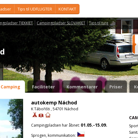
ladser
Tips til UDFLUGTER
KONTAKT
ngpladser TJEKKIET
Campingpladser SLOVAKIET
Tips til ture
od
Camping
Faciliteter
Kommentarer
Priser
K
autokemp Náchod
K Tábořišti , 54701 Náchod
CAM
01.05.-15.09.
Campingpladsen har åbnet:
Spor
Sanit
Sprogen, kommunikation: