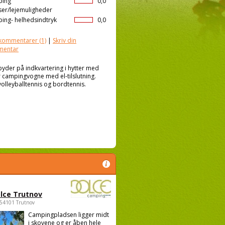
ping
0,0
ser/lejemuligheder
ing- helhedsindtryk
0,0
kommentarer
(1)
|
Skriv din
mentar
yder på indkvartering i hytter med
er campingvogne med el-tilslutning.
volleyballtennis og bordtennis.
lce Trutnov
 54101 Trutnov
Campingpladsen ligger midt
i skovene og er åben hele