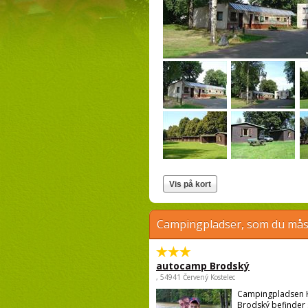
Campingpladser, som du måsk
autocamp Brodský
, 54941 Červený Kostelec
Campingpladsen
Brodský befinder s