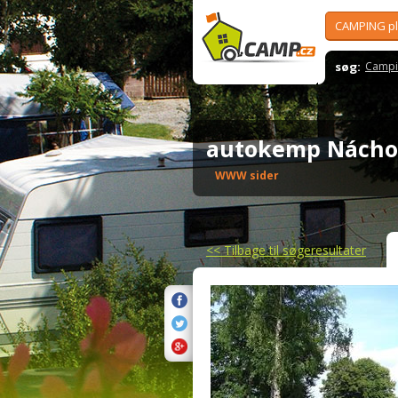
CAMPING p
søg:
Campi
autokemp Nách
WWW sider
<<
Tilbage til søgeresultater