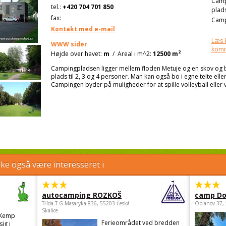
Cam
tel.:
+420 704 701 850
plad
fax:
Camp
Kontakt med e-mail
Læs 
WWW sider
kom
2
Højde over havet:
m
/
Areal i m^2:
12500 m
Campingpladsen ligger mellem floden Metuje og en skov og b
plads til 2, 3 og 4 personer. Man kan også bo i egne telte ell
Campingen byder på muligheder for at spille volleyball eller 
e også være interesseret i
autocamping ROZKOŠ
camp Do
Třída.T.G.Masaryka 836, 55203 Česká
Oblanov 37,
Skalice
 Kemp
Ferieområdet ved bredden
ig i