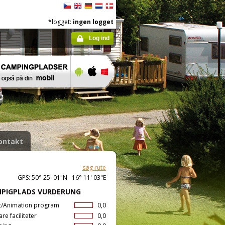
*logget:
ingen logget
Log ind
ontakt
søg rute
GPS: 50° 25' 01"N 16° 11' 03"E
PIGPLADS VURDERUNG
t/Animation program
0,0
are faciliteter
0,0