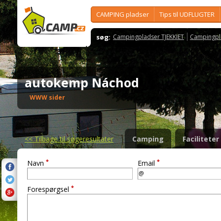
CAMPING pladser
Tips til UDFLUGTER
søg:
Campingpladser TJEKKIET
Campingpl
autokemp Náchod
WWW sider
<<
Tilbage til søgeresultater
Camping
Faciliteter
*
*
Navn
Email
*
Forespørgsel