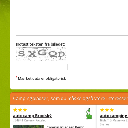
Indtast teksten fra billedet:
*
Mærket data er obligatorisk
Campingpladser, som du måske også være interessere
autocamp Brodský
autocamping
, 54941 Červený Kostelec
Třída.T.G.Masaryka 
Skalice
Campingpladsen Kemp