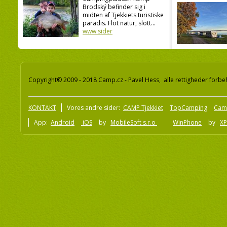
Brodský befinder sig i
midten af Tjekkiets turistiske
paradis. Flot natur, slott...
www sider
Copyright© 2009 - 2018 Camp.cz - Pavel Hess, alle rettigheder forbe
KONTAKT
Vores andre sider:
CAMP Tjekkiet
TopCamping
Cam
App:
Android
iOS
by
MobileSoft s.r.o
WinPhone
by
XP