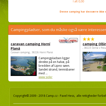
I alt
0,00
Denne camping har desværre ikke e
Campingpladser, som du måske også være interessere
caravan camping Horní
camping Olši
Planá
, 38223 Černá v Poš
Caravan camping , 38226 Horní Planá
Campingpladsen ligger
direkte på en halvø, på
bredden af Lipno søen.
Sandet strand, tennisbaner
med ...
www sider
Copyright© 2009 - 2018 Camp.cz - Pavel Hess, alle rettigheder forbe