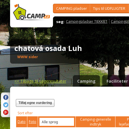
CAMPING pladser
Tips til UDFLUGTER
søg:
Campingpladser TJEKKIET
Campingpl
chatová osada Luh
WWW sider
<<
Tilbage til søgeresultater
Camping
Faciliteter
Tilføj egne vurdering
Sort efter
Camping-generelle
P
Dato
Foto
indtryk
lejefac