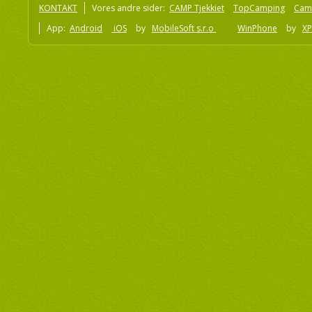
KONTAKT
Vores andre sider:
CAMP Tjekkiet
TopCamping
Cam
App:
Android
iOS
by
MobileSoft s.r.o
WinPhone
by
XP