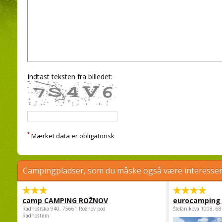
Indtast teksten fra billedet:
*
Mærket data er obligatorisk
Campingpladser, som du måske også være interessere
camp CAMPING ROŽNOV
eurocamping 
Radhošťská 940, 75661 Rožnov pod
Štefánikova 1008, 68
Radhoštěm