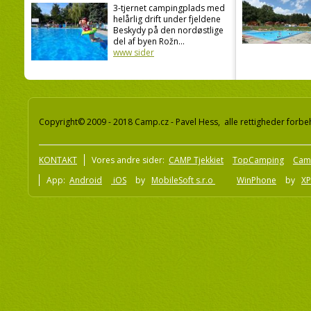
3-tjernet campingplads med
helårlig drift under fjeldene
Beskydy på den nordøstlige
del af byen Rožn...
www sider
Copyright© 2009 - 2018 Camp.cz - Pavel Hess, alle rettigheder forbe
KONTAKT
Vores andre sider:
CAMP Tjekkiet
TopCamping
Cam
App:
Android
iOS
by
MobileSoft s.r.o
WinPhone
by
XP