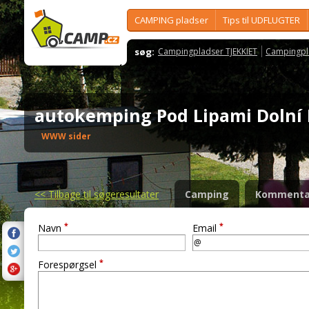
CAMPING pladser
Tips til UDFLUGTER
søg:
Campingpladser TJEKKIET
Campingpl
autokemping Pod Lipami Dolní
WWW sider
<<
Tilbage til søgeresultater
Camping
Kommenta
*
*
Navn
Email
*
Forespørgsel