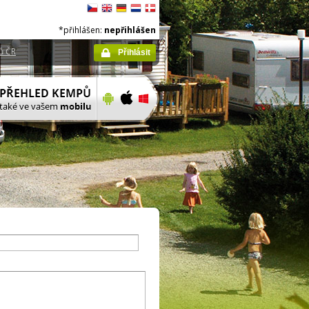
*přihlášen:
nepřihlášen
ů ČR
Přihlásit