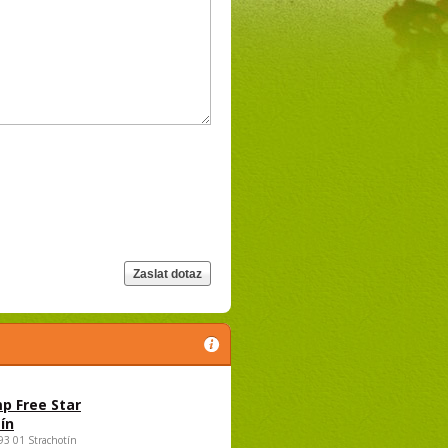
p Free Star
ín
693 01 Strachotín