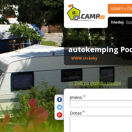
KEMPY v ČR
hledej:
Ke
autokemping Pod
WWW stránky
<<
Zpět na výsledky hledání
*
Jméno
*
Dotaz