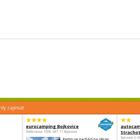
ly zajímat
eurocamping Bojkovice
autocam
Štefánikova 1008, 687 71 Bojkovice
Strachot
Šakvická 3, 
Kemp se nachází na okraji