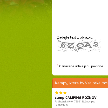
Zadejte text z obrázku:
*
Označené údaje jsou povinné
Kempy, které by Vás také moh
camp CAMPING ROŽNOV
Radhošťská 940, 75661 Rožnov pod
Radhoštěm