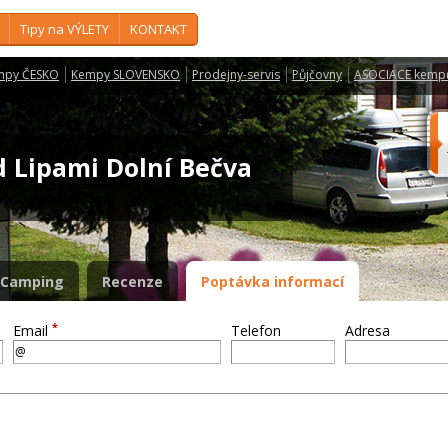
Tipy na VÝLETY
KONTAKT
mpy ČESKO
Kempy SLOVENSKO
Prodejny-servis
Půjčovny
ASOCIACE kemp
 Lipami Dolní Bečva
Camping
Recenze
Poptávka informací
*
Email
Telefon
Adresa