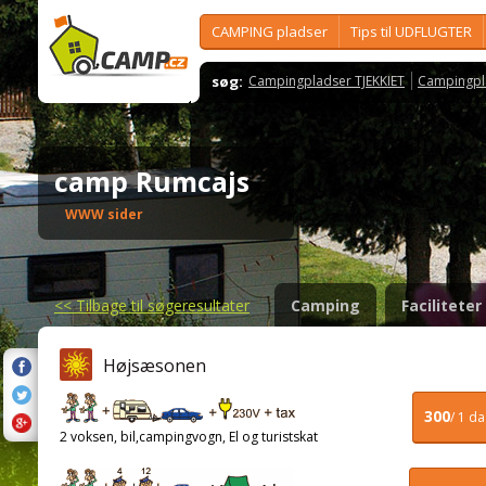
CAMPING pladser
Tips til UDFLUGTER
søg:
Campingpladser TJEKKIET
Campingpl
camp Rumcajs
WWW sider
<<
Tilbage til søgeresultater
Camping
Faciliteter
Højsæsonen
300
/ 1 d
2 voksen, bil,campingvogn, El og turistskat