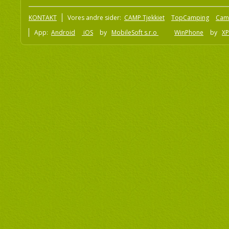
KONTAKT
Vores andre sider:
CAMP Tjekkiet
TopCamping
Cam
App:
Android
iOS
by
MobileSoft s.r.o
WinPhone
by
XP