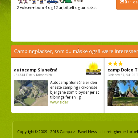
250
/ 1 d
2 voksen+ born 4 og 12 ar,bil,telt og turistskat
Campingpladser, som du måske også være interessere
autocamp Slunečná
camp Dolce T
, 54344 Čistá v Krkonoších
Oblanov 37, 54101 
Autocamp Slunečná er den
eneste camping i Krkonoše
bjergene som tilbyder jer at
tilbringe ferien lig...
www sider
Copyright© 2009 - 2018 Camp.cz - Pavel Hess, alle rettigheder forbe