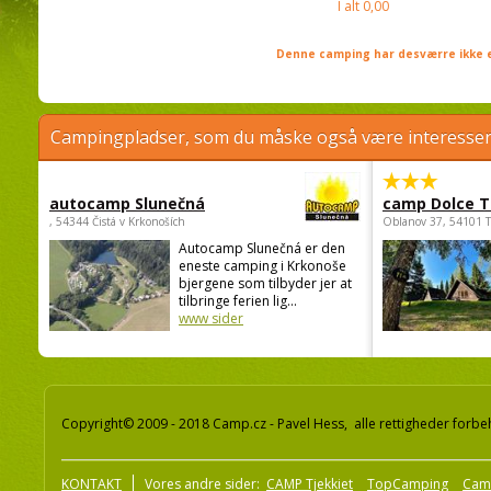
I alt
0,00
Denne camping har desværre ikke e
Campingpladser, som du måske også være interessere
autocamp Slunečná
camp Dolce T
, 54344 Čistá v Krkonoších
Oblanov 37, 54101 
Autocamp Slunečná er den
eneste camping i Krkonoše
bjergene som tilbyder jer at
tilbringe ferien lig...
www sider
Copyright© 2009 - 2018 Camp.cz - Pavel Hess, alle rettigheder forbe
KONTAKT
Vores andre sider:
CAMP Tjekkiet
TopCamping
Cam