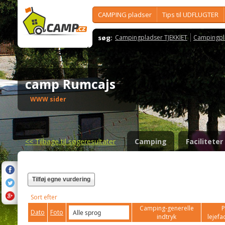
CAMPING pladser
Tips til UDFLUGTER
søg:
Campingpladser TJEKKIET
Campingpl
camp Rumcajs
WWW sider
<<
Tilbage til søgeresultater
Camping
Faciliteter
Tilføj egne vurdering
Sort efter
Camping-generelle
P
Dato
Foto
indtryk
lejefac