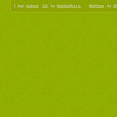
App:
Android
iOS
by
MobileSoft s.r.o
WinPhone
by
XP