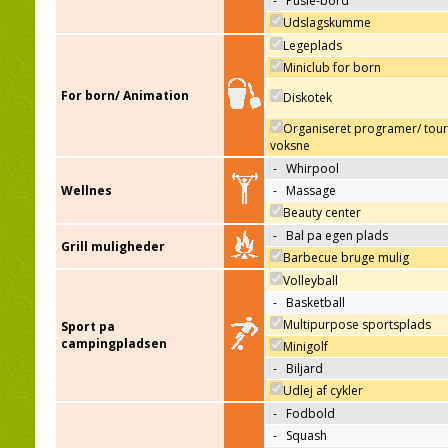
-
Pusle-bord
Udslagskumme
Legeplads
Miniclub for born
For born/ Animation
Diskotek
Organiseret programer/ tour
voksne
-
Whirpool
Wellnes
-
Massage
Beauty center
-
Bal pa egen plads
Grill muligheder
Barbecue bruge mulig
Volleyball
-
Basketball
Multipurpose sportsplads
Sport pa
campingpladsen
Minigolf
-
Biljard
Udlej af cykler
-
Fodbold
-
Squash