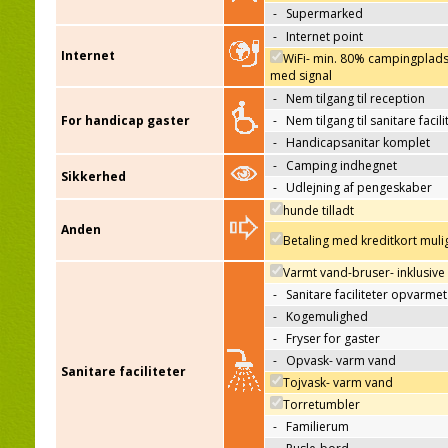
-
Supermarked
-
Internet point
Internet
WiFi- min. 80% campingplad
med signal
-
Nem tilgang til reception
For handicap gaster
-
Nem tilgang til sanitare facili
-
Handicapsanitar komplet
-
Camping indhegnet
Sikkerhed
-
Udlejning af pengeskaber
hunde tilladt
Anden
Betaling med kreditkort muli
Varmt vand-bruser- inklusive
-
Sanitare faciliteter opvarmet
-
Kogemulighed
-
Fryser for gaster
-
Opvask- varm vand
Sanitare faciliteter
Tojvask- varm vand
Torretumbler
-
Familierum