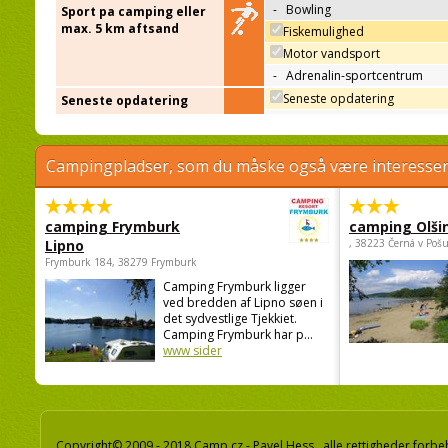
-
Bowling
Sport pa camping eller
max. 5 km aftsand
Fiskemulighed
Motor vandsport
-
Adrenalin-sportcentrum
Seneste opdatering
Seneste opdatering
Campingpladser, som du måske også være interessere
camping Frymburk
camping Olši
Lipno
, 38223 Černá v Poš
Frymburk 184, 38279 Frymburk
Camping Frymburk ligger
ved bredden af Lipno søen i
det sydvestlige Tjekkiet.
Camping Frymburk har p...
www sider
Copyright© 2009 - 2018 Camp.cz - Pavel Hess, alle rettigheder forbe