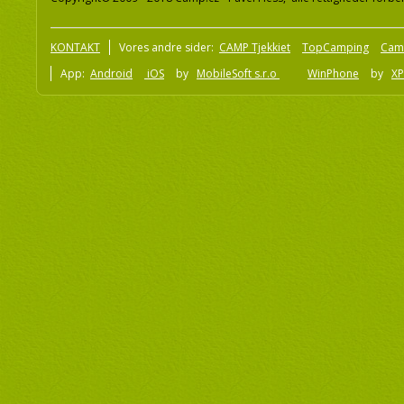
KONTAKT
Vores andre sider:
CAMP Tjekkiet
TopCamping
Cam
App:
Android
iOS
by
MobileSoft s.r.o
WinPhone
by
XP