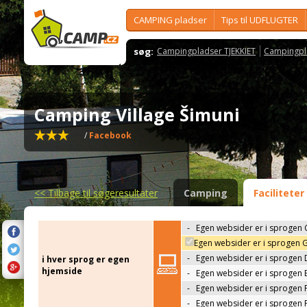
CAMPING pladser
Tips til UDFLUGTER
søg:
Campingpladser TJEKKIET
Campingpl
Camping Village Šimuni
/
Facebook
<<
Tilbage til søgeresultater
Camping
Faciliteter
-
Egen websider er i sprogen 
Egen websider er i sprogen 
-
Egen websider er i sprogen 
i hver sprog er egen
hjemside
-
Egen websider er i sprogen 
-
Egen websider er i sprogen 
-
Egen websider er i sprogen 