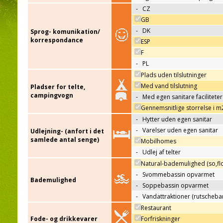
-
CZ
GB
-
DK
Sprog- komunikation/
korrespondance
ESP
F
-
PL
Plads uden tilslutninger
Med vand tilslutning
Pladser for telte,
campingvogn
-
Med egen sanitare faciliteter
Gennemsnitlige storrelse i m
-
Hytter uden egen sanitar
-
Varelser uden egen sanitar
Udlejning- (anfort i det
samlede antal senge)
Mobilhomes
-
Udlej af telter
Natural-bademulighed (so,flo
-
Svommebassin opvarmet
Bademulighed
-
Soppebassin opvarmet
-
Vandattraktioner (rutscheba
Restaurant
Fode- og drikkevarer
Forfriskninger