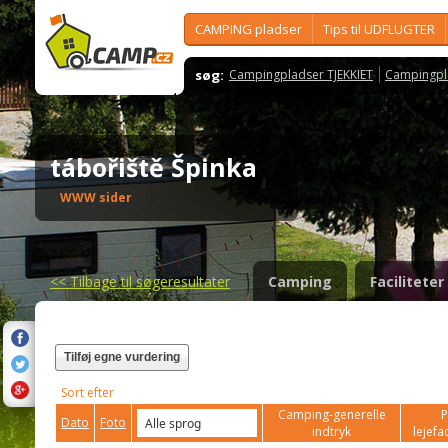
CAMPING pladser
Tips til UDFLUGTER
søg:
Campingpladser TJEKKIET
Campingpl
tábořiště Špinka
WWW sider
<<
Tilbage til søgeresultater
Camping
Faciliteter
Tilføj egne vurdering
Sort efter
Camping-generelle
P
Dato
Foto
indtryk
lejefac