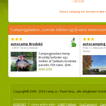
I alt
0,00
Denne camping har desværre ikke e
Campingpladser, som du måske også være interessere
autocamp Brodský
autocamping
, 54941 Červený Kostelec
Třída.T.G.Masaryka 
Skalice
Campingpladsen Kemp
Brodský befinder sig i
midten af Tjekkiets turistiske
paradis. Flot natur, slott...
www sider
Copyright© 2009 - 2018 Camp.cz - Pavel Hess, alle rettigheder forbe
KONTAKT
Vores andre sider:
CAMP Tjekkiet
TopCamping
Cam