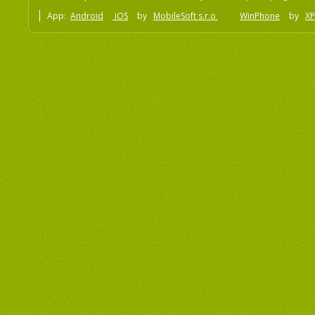
App:
Android
iOS
by
MobileSoft s.r.o
WinPhone
by
XP