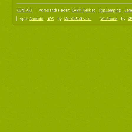
KONTAKT
Vores andre sider:
CAMP Tjekkiet
TopCamping
Cam
App:
Android
iOS
by
MobileSoft s.r.o
WinPhone
by
XP