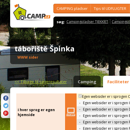
CAMPING pladser
Tips til UDFLUGTER
søg:
Campingpladser TJEKKIET
Campingpl
tábořiště Špinka
WWW sider
<<
Tilbage til søgeresultater
Camping
Faciliteter
Egen websider er i sprogen 
-
Egen websider er i sprogen
-
Egen websider er i sprogen 
i hver sprog er egen
hjemside
-
Egen websider er i sprogen 
-
Egen websider er i sprogen 
-
Egen websider er i sprogen 