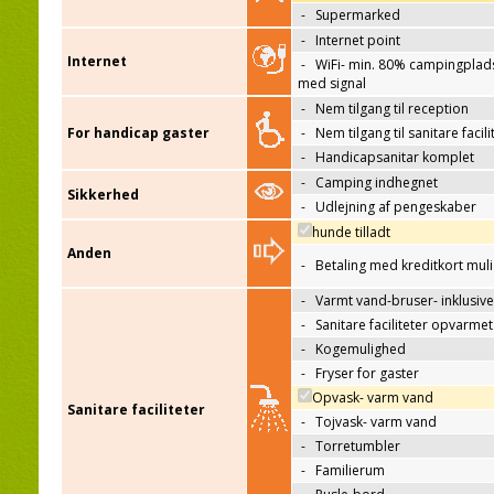
-
Supermarked
-
Internet point
Internet
-
WiFi- min. 80% campingplad
med signal
-
Nem tilgang til reception
For handicap gaster
-
Nem tilgang til sanitare facili
-
Handicapsanitar komplet
-
Camping indhegnet
Sikkerhed
-
Udlejning af pengeskaber
hunde tilladt
Anden
-
Betaling med kreditkort mul
-
Varmt vand-bruser- inklusive
-
Sanitare faciliteter opvarmet
-
Kogemulighed
-
Fryser for gaster
Opvask- varm vand
Sanitare faciliteter
-
Tojvask- varm vand
-
Torretumbler
-
Familierum