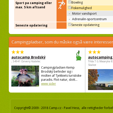
Bowling
Sport pa camping eller
max. 5 km aftsand
Fiskemulighed
-
Motor vandsport
-
Adrenalin-sportcentrum
Seneste opdatering
Seneste opdatering
Campingpladser, som du måske også være interessere
autocamp Brodský
autocamping
, 54941 Červený Kostelec
Třída.T.G.Masaryka 
Skalice
Campingpladsen Kemp
Brodský befinder sig i
midten af Tjekkiets turistiske
paradis. Flot natur, slott...
www sider
Copyright© 2009 - 2018 Camp.cz - Pavel Hess, alle rettigheder forbe