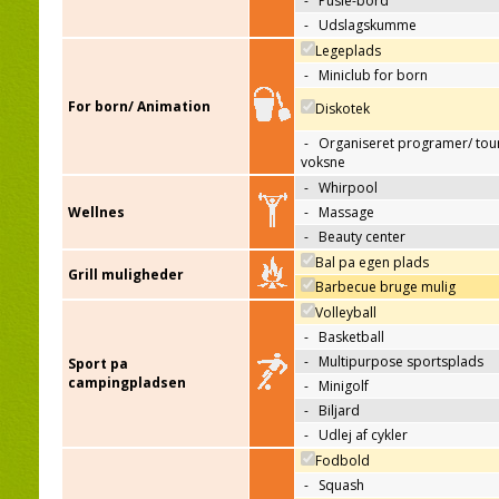
-
Pusle-bord
-
Udslagskumme
Legeplads
-
Miniclub for born
For born/ Animation
Diskotek
-
Organiseret programer/ tour
voksne
-
Whirpool
Wellnes
-
Massage
-
Beauty center
Bal pa egen plads
Grill muligheder
Barbecue bruge mulig
Volleyball
-
Basketball
-
Multipurpose sportsplads
Sport pa
campingpladsen
-
Minigolf
-
Biljard
-
Udlej af cykler
Fodbold
-
Squash