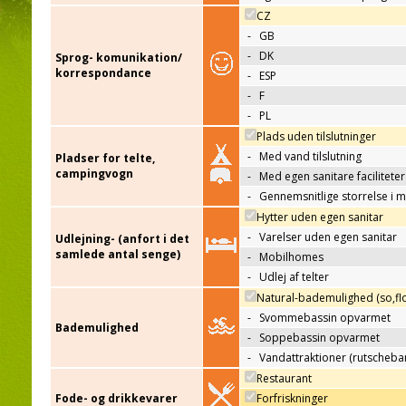
CZ
-
GB
-
DK
Sprog- komunikation/
korrespondance
-
ESP
-
F
-
PL
Plads uden tilslutninger
-
Med vand tilslutning
Pladser for telte,
campingvogn
-
Med egen sanitare faciliteter
-
Gennemsnitlige storrelse i 
Hytter uden egen sanitar
-
Varelser uden egen sanitar
Udlejning- (anfort i det
samlede antal senge)
-
Mobilhomes
-
Udlej af telter
Natural-bademulighed (so,flo
-
Svommebassin opvarmet
Bademulighed
-
Soppebassin opvarmet
-
Vandattraktioner (rutscheba
Restaurant
Fode- og drikkevarer
Forfriskninger