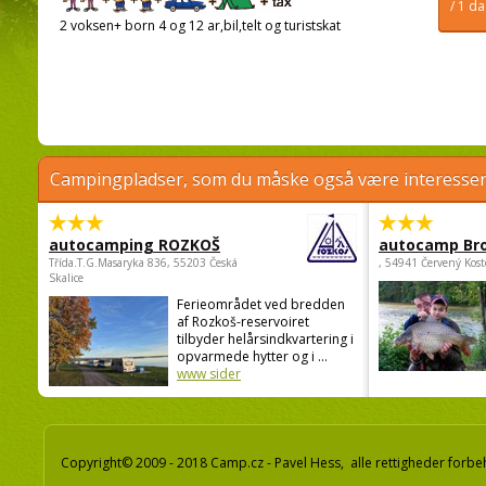
/ 1 d
2 voksen+ born 4 og 12 ar,bil,telt og turistskat
Campingpladser, som du måske også være interessere
autocamping ROZKOŠ
autocamp Br
Třída.T.G.Masaryka 836, 55203 Česká
, 54941 Červený Kost
Skalice
Ferieområdet ved bredden
af Rozkoš-reservoiret
tilbyder helårsindkvartering i
opvarmede hytter og i ...
www sider
Copyright© 2009 - 2018 Camp.cz - Pavel Hess, alle rettigheder forbe