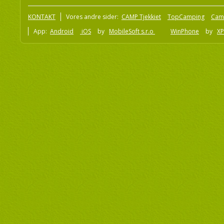
KONTAKT
Vores andre sider:
CAMP Tjekkiet
TopCamping
Cam
App:
Android
iOS
by
MobileSoft s.r.o
WinPhone
by
XP