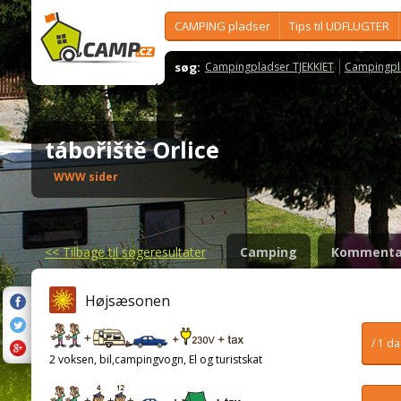
CAMPING pladser
Tips til UDFLUGTER
søg:
Campingpladser TJEKKIET
Campingpl
tábořiště Orlice
WWW sider
<<
Tilbage til søgeresultater
Camping
Kommenta
Højsæsonen
/ 1 d
2 voksen, bil,campingvogn, El og turistskat