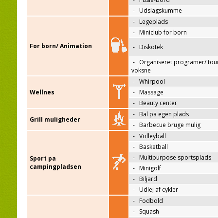
-
Udslagskumme
-
Legeplads
-
Miniclub for born
For born/ Animation
-
Diskotek
-
Organiseret programer/ tour
voksne
-
Whirpool
Wellnes
-
Massage
-
Beauty center
-
Bal pa egen plads
Grill muligheder
-
Barbecue bruge mulig
-
Volleyball
-
Basketball
-
Multipurpose sportsplads
Sport pa
campingpladsen
-
Minigolf
-
Biljard
-
Udlej af cykler
-
Fodbold
-
Squash