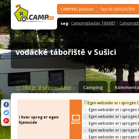
CAMPING pladser
Tips til UDFLUGTER
søg:
Campingpladser TJEKKIET
Campingpl
vodácké tábořiště v Sušici
<<
Tilbage til søgeresultater
Camping
Kommenta
Egen websider er i sprogen 
-
Egen websider er i sprogen
-
Egen websider er i sprogen 
i hver sprog er egen
hjemside
-
Egen websider er i sprogen 
-
Egen websider er i sprogen 
-
Egen websider er i sprogen 