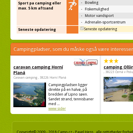
-
Bowling
Sport pa camping eller
max. 5 km aftsand
-
Fiskemulighed
-
Motor vandsport
-
Adrenalin-sportcentrum
Seneste opdatering
Seneste opdatering
Campingpladser, som du måske også være interessere
caravan camping Horní
camping Olši
Planá
, 38223 Černá v Poš
Caravan camping , 38226 Horní Planá
Campingpladsen ligger
direkte på en halvø, på
bredden af Lipno søen.
Sandet strand, tennisbaner
med ...
www sider
Copyright© 2009 - 2018 Camp.cz - Pavel Hess, alle rettigheder forbe