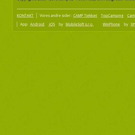
KONTAKT
Vores andre sider:
CAMP Tjekkiet
TopCamping
Cam
App:
Android
iOS
by
MobileSoft s.r.o
WinPhone
by
XP