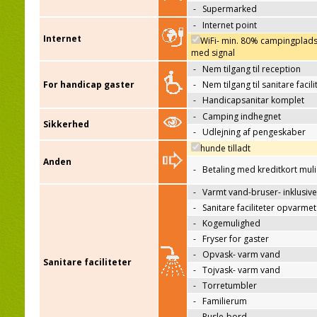
-
Supermarked
-
Internet point
Internet
WiFi- min. 80% campingplad
med signal
-
Nem tilgang til reception
For handicap gaster
-
Nem tilgang til sanitare facili
-
Handicapsanitar komplet
-
Camping indhegnet
Sikkerhed
-
Udlejning af pengeskaber
hunde tilladt
Anden
-
Betaling med kreditkort mul
-
Varmt vand-bruser- inklusive
-
Sanitare faciliteter opvarmet
-
Kogemulighed
-
Fryser for gaster
-
Opvask- varm vand
Sanitare faciliteter
-
Tojvask- varm vand
-
Torretumbler
-
Familierum
-
Pusle-bord