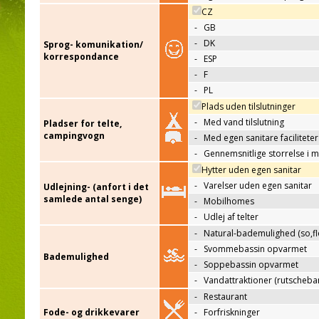
CZ
-
GB
-
DK
Sprog- komunikation/
korrespondance
-
ESP
-
F
-
PL
Plads uden tilslutninger
-
Med vand tilslutning
Pladser for telte,
campingvogn
-
Med egen sanitare faciliteter
-
Gennemsnitlige storrelse i 
Hytter uden egen sanitar
-
Varelser uden egen sanitar
Udlejning- (anfort i det
samlede antal senge)
-
Mobilhomes
-
Udlej af telter
-
Natural-bademulighed (so,flo
-
Svommebassin opvarmet
Bademulighed
-
Soppebassin opvarmet
-
Vandattraktioner (rutscheba
-
Restaurant
Fode- og drikkevarer
-
Forfriskninger