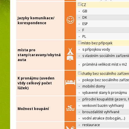
CZ
-
GB
-
DK
Jazyky komunikace/
korespondence
-
ESP
-
F
-
PL
místo bez přípojek
-
s přípojkou vody
místa pro
stany/caravany/obytná
-
s vlastním sociálním zařízen
auta
-
průměná velikost míst v m2
chatky bez sociálního zařízen
K pronájmu (uveden
-
pokoje bez sociálního zaříze
vždy celkový počet
-
mobilní domy
lůžek)
-
vybavené stany k pronájmu
-
přírodní koupaliště (jezero, 
-
venkovní bazén vyhřívaný
Možnost koupání
-
brouzdaliště vyhřívané
-
vodní atrakce (tobogán,…)
-
restaurace