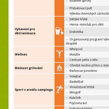
-
Rodinné sprchy
-
Přebalovací pult
-
Výlevka chemických záchodů
-
Dětské hřiště
-
Herna- miniclub pro děti
Vybavení pro
-
Diskotéka
děti/animace
-
Organizovaný program/ výle
dospělé
-
Whirpool
Wellnes
-
Masáže
-
Centrum péče o tělo
-
Ohniště možno přímo u sta
Možnost grilování
-
Barbecue povoleno
-
Volejbal
-
Basketbal
-
Víceúčelové hřiště
Sport v areálu campingu
-
Minigolf
-
Kulečník
-
Půjčovna kol
-
Fotbalové hřiště