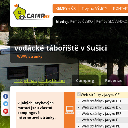
KEMPY v ČR
Tipy na VÝLETY
KONTAK
hledej:
Kempy ČESKO
Kempy SLOVENSKO
vodácké tábořiště v Sušici
WWW stránky
<<
Zpět na výsledky hledání
Camping
Recenze
Web stránky v jazyku CZ
-
Web stránky v jazyku GB
V jakých jazykových
-
Web stránky v jazyku DK
mutací jsou vlastní
campingové
-
Web stránky v jazyku ESP
internetové stránky:
-
Web stránky v jazyku F
-
Web stránky v jazyku PL