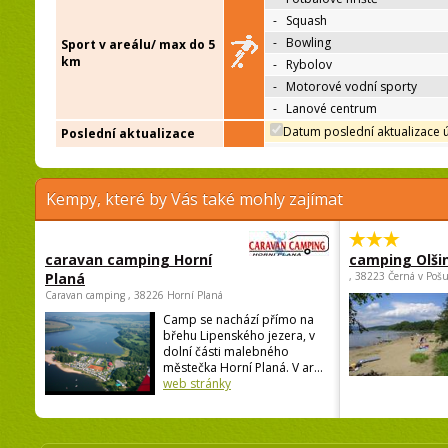
-
Squash
-
Bowling
Sport v areálu/ max do 5
km
-
Rybolov
-
Motorové vodní sporty
-
Lanové centrum
Datum poslední aktualizace 
Poslední aktualizace
Kempy, které by Vás také mohly zajímat
caravan camping Horní
camping Olši
Planá
, 38223 Černá v Poš
Caravan camping , 38226 Horní Planá
Camp se nachází přímo na
břehu Lipenského jezera, v
dolní části malebného
městečka Horní Planá. V ar...
web stránky