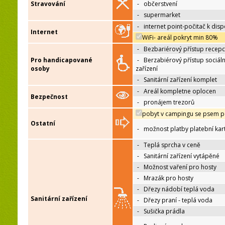
Stravování
-
občerstvení
-
supermarket
-
internet point-počitač k disp
Internet
WiFi- areál pokryt min 80%
-
Bezbariérový přístup recep
Pro handicapované
-
Berzabiérový přístup sociáln
osoby
zařízení
-
Sanitární zařízení komplet
-
Areál kompletne oplocen
Bezpečnost
-
pronájem trezorů
pobyt v campingu se psem p
Ostatní
-
možnost platby platební kar
-
Teplá sprcha v ceně
-
Sanitární zařízení vytápěné
-
Možnost vaření pro hosty
-
Mrazák pro hosty
-
Dřezy nádobí teplá voda
Sanitární zařízení
-
Dřezy praní - teplá voda
-
Sušička prádla