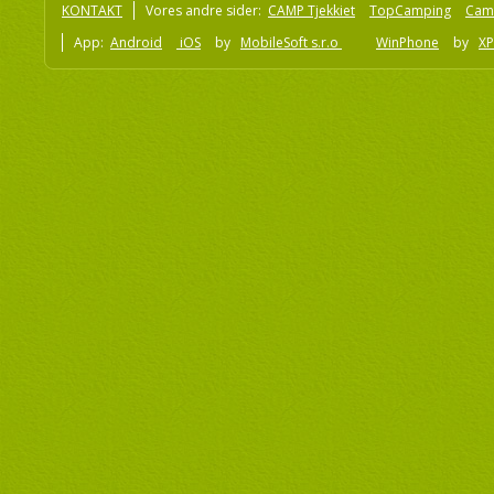
KONTAKT
Vores andre sider:
CAMP Tjekkiet
TopCamping
Cam
App:
Android
iOS
by
MobileSoft s.r.o
WinPhone
by
XP