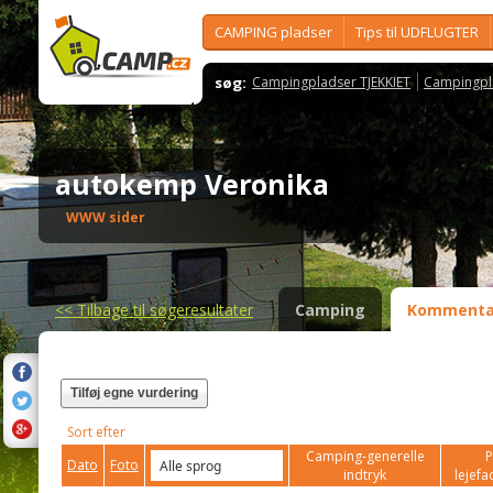
CAMPING pladser
Tips til UDFLUGTER
søg:
Campingpladser TJEKKIET
Campingpl
autokemp Veronika
WWW sider
<<
Tilbage til søgeresultater
Camping
Kommenta
Tilføj egne vurdering
Sort efter
Camping-generelle
P
Dato
Foto
indtryk
lejefac