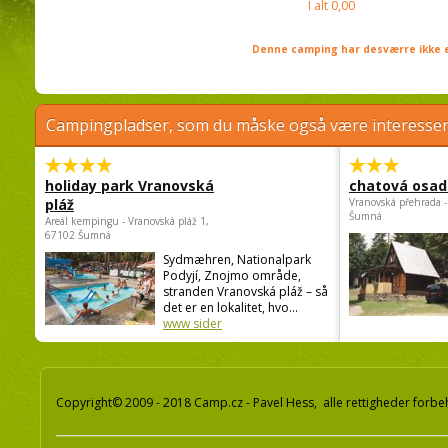
I alt
0,00
Denne camping har desværre ikke e
Campingpladser, som du måske også være interessere
holiday park Vranovská
chatová osad
pláž
Vranovská přehrada -
Šumná
Areál kempingu - Vranovská pláž 1,
67102 Šumná
Sydmæhren, Nationalpark
Podyjí, Znojmo område,
stranden Vranovská pláž – så
det er en lokalitet, hvo...
www sider
Copyright© 2009 - 2018 Camp.cz - Pavel Hess, alle rettigheder forbe