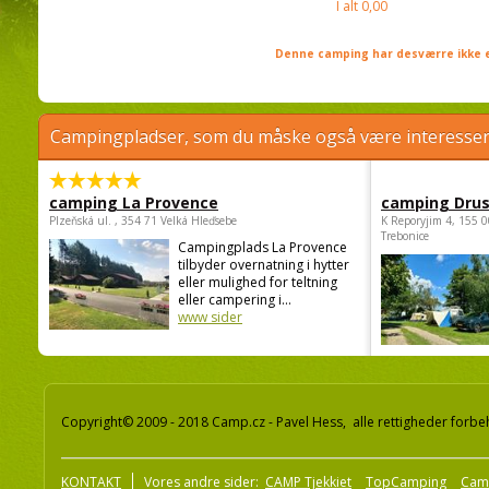
I alt
0,00
Denne camping har desværre ikke e
Campingpladser, som du måske også være interessere
camping La Provence
camping Dru
Plzeňská ul. , 354 71 Velká Hleďsebe
K Reporyjim 4, 155 0
Trebonice
Campingplads La Provence
tilbyder overnatning i hytter
eller mulighed for teltning
eller campering i...
www sider
Copyright© 2009 - 2018 Camp.cz - Pavel Hess, alle rettigheder forbe
KONTAKT
Vores andre sider:
CAMP Tjekkiet
TopCamping
Cam