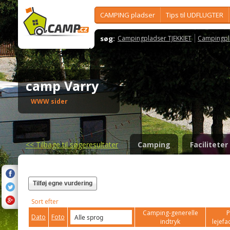
CAMPING pladser
Tips til UDFLUGTER
søg:
Campingpladser TJEKKIET
Campingpl
camp Varry
WWW sider
<<
Tilbage til søgeresultater
Camping
Faciliteter
Tilføj egne vurdering
Sort efter
Camping-generelle
P
Dato
Foto
indtryk
lejefac