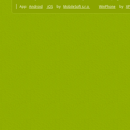
App:
Android
iOS
by
MobileSoft s.r.o
WinPhone
by
XP