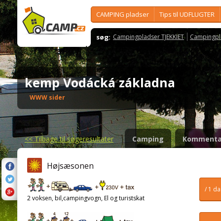
CAMPING pladser
Tips til UDFLUGTER
søg:
Campingpladser TJEKKIET
Campingpl
kemp Vodácká základna
WWW sider
<<
Tilbage til søgeresultater
Camping
Kommenta
Højsæsonen
/ 1 d
2 voksen, bil,campingvogn, El og turistskat