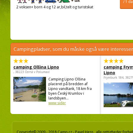
/ 1 d
2 voksen+ born 4 og 12 ar,bil,telt og turistskat
Campingpladser, som du måske også være interessere
camping Olšina Lipno
camping Fry
, 38223 Černá v Pošumaví
Lipno
Frymburk 184, 3827
Camping Lipno Olšina
placeret på bredden af
Lipno vandtank, 18 km fra
byen Český Krumlov i
landsbyen...
www sider
Copyright© 2009 - 2018 Camp.cz - Pavel Hess, alle rettigheder forbe