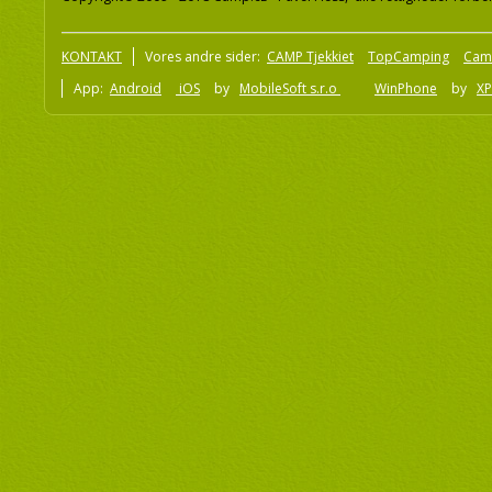
KONTAKT
Vores andre sider:
CAMP Tjekkiet
TopCamping
Cam
App:
Android
iOS
by
MobileSoft s.r.o
WinPhone
by
XP