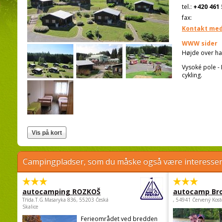
tel.:
+420 461 
fax:
Kontakt med
WWW sider
Højde over ha
Vysoké pole - 
cykling.
Campingpladser, som du måske også være interessere
autocamping ROZKOŠ
autocamp Br
Třída.T.G.Masaryka 836, 55203 Česká
, 54941 Červený Kost
Skalice
Ferieområdet ved bredden