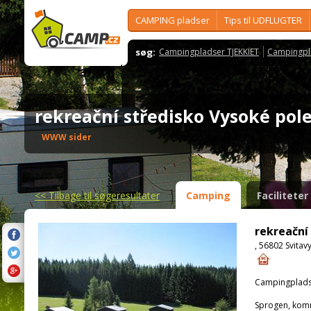
CAMPING pladser
Tips til UDFLUGTER
søg:
Campingpladser TJEKKIET
Campingpl
rekreační středisko Vysoké po
WWW sider
<<
Tilbage til søgeresultater
Camping
Faciliteter
rekreační
, 56802 Svitav
Campingplads
Sprogen, kom