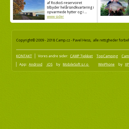
af Rozkoš-reservoiret
tilbyder helårsindkvartering i
opvarmede hytter og i ...
www sider
Copyright© 2009 - 2018 Camp.cz - Pavel Hess, alle rettigheder forbe
KONTAKT
Vores andre sider:
CAMP Tjekkiet
TopCamping
Cam
App:
Android
iOS
by
MobileSoft s.r.o
WinPhone
by
XP