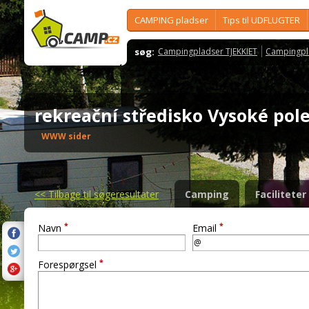
CAMPING pladser
Tips til UDFLUGTER
søg:
Campingpladser TJEKKIET
Campingpl
rekreační středisko Vysoké po
WWW sider
<<
Tilbage til søgeresultater
Camping
Faciliteter
*
*
Navn
Email
*
Forespørgsel