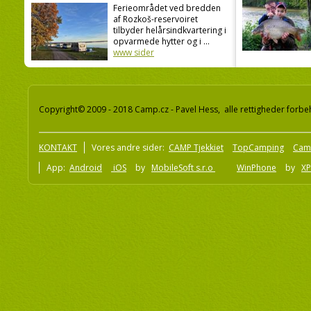
Ferieområdet ved bredden
af Rozkoš-reservoiret
tilbyder helårsindkvartering i
opvarmede hytter og i ...
www sider
Copyright© 2009 - 2018 Camp.cz - Pavel Hess, alle rettigheder forbe
KONTAKT
Vores andre sider:
CAMP Tjekkiet
TopCamping
Cam
App:
Android
iOS
by
MobileSoft s.r.o
WinPhone
by
XP