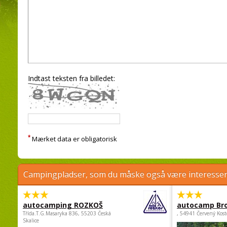
Indtast teksten fra billedet:
*
Mærket data er obligatorisk
Campingpladser, som du måske også være interessere
autocamping ROZKOŠ
autocamp Br
Třída.T.G.Masaryka 836, 55203 Česká
, 54941 Červený Kost
Skalice