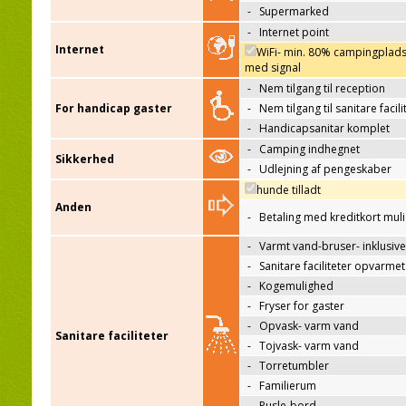
-
Supermarked
-
Internet point
Internet
WiFi- min. 80% campingplad
med signal
-
Nem tilgang til reception
For handicap gaster
-
Nem tilgang til sanitare facili
-
Handicapsanitar komplet
-
Camping indhegnet
Sikkerhed
-
Udlejning af pengeskaber
hunde tilladt
Anden
-
Betaling med kreditkort mul
-
Varmt vand-bruser- inklusive
-
Sanitare faciliteter opvarmet
-
Kogemulighed
-
Fryser for gaster
-
Opvask- varm vand
Sanitare faciliteter
-
Tojvask- varm vand
-
Torretumbler
-
Familierum
-
Pusle-bord