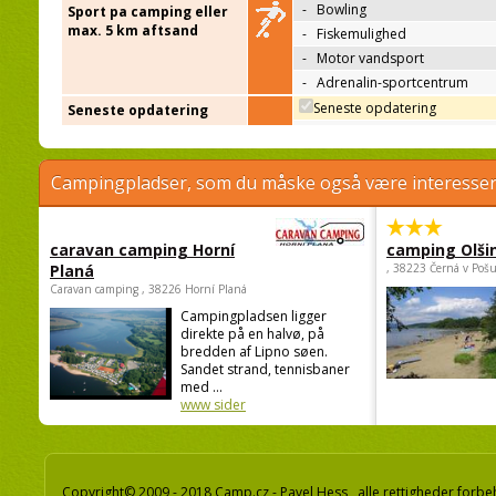
-
Bowling
Sport pa camping eller
max. 5 km aftsand
-
Fiskemulighed
-
Motor vandsport
-
Adrenalin-sportcentrum
Seneste opdatering
Seneste opdatering
Campingpladser, som du måske også være interessere
caravan camping Horní
camping Olši
Planá
, 38223 Černá v Poš
Caravan camping , 38226 Horní Planá
Campingpladsen ligger
direkte på en halvø, på
bredden af Lipno søen.
Sandet strand, tennisbaner
med ...
www sider
Copyright© 2009 - 2018 Camp.cz - Pavel Hess, alle rettigheder forbe