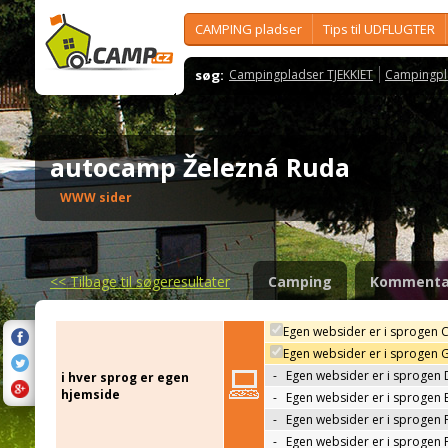
CAMPING pladser
Tips til UDFLUGTER
søg:
Campingpladser TJEKKIET
Campingpl
autocamp Železná Ruda
WWW sider
<<
Tilbage til søgeresultater
Camping
Kommenta
Egen websider er i sprogen 
Egen websider er i sprogen 
-
Egen websider er i sprogen 
i hver sprog er egen
hjemside
-
Egen websider er i sprogen 
-
Egen websider er i sprogen 
-
Egen websider er i sprogen 