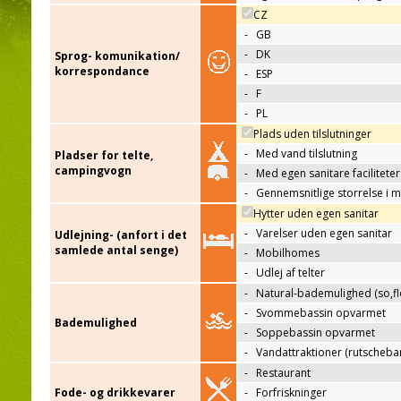
CZ
-
GB
-
DK
Sprog- komunikation/
korrespondance
-
ESP
-
F
-
PL
Plads uden tilslutninger
-
Med vand tilslutning
Pladser for telte,
campingvogn
-
Med egen sanitare faciliteter
-
Gennemsnitlige storrelse i 
Hytter uden egen sanitar
-
Varelser uden egen sanitar
Udlejning- (anfort i det
samlede antal senge)
-
Mobilhomes
-
Udlej af telter
-
Natural-bademulighed (so,flo
-
Svommebassin opvarmet
Bademulighed
-
Soppebassin opvarmet
-
Vandattraktioner (rutscheba
-
Restaurant
Fode- og drikkevarer
-
Forfriskninger