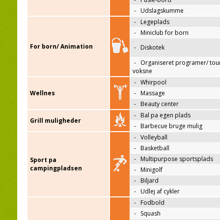
-
Udslagskumme
-
Legeplads
-
Miniclub for born
For born/ Animation
-
Diskotek
-
Organiseret programer/ tour
voksne
-
Whirpool
Wellnes
-
Massage
-
Beauty center
-
Bal pa egen plads
Grill muligheder
-
Barbecue bruge mulig
-
Volleyball
-
Basketball
-
Multipurpose sportsplads
Sport pa
campingpladsen
-
Minigolf
-
Biljard
-
Udlej af cykler
-
Fodbold
-
Squash