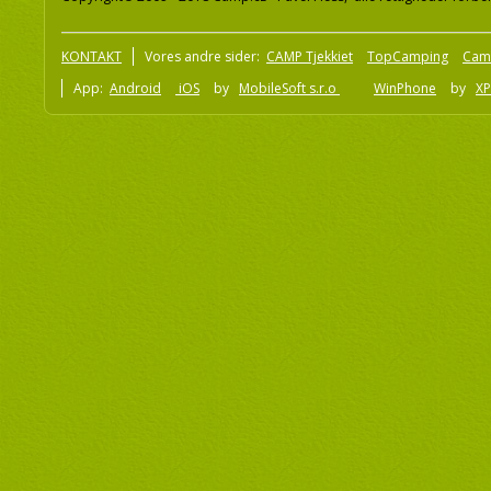
KONTAKT
Vores andre sider:
CAMP Tjekkiet
TopCamping
Cam
App:
Android
iOS
by
MobileSoft s.r.o
WinPhone
by
XP