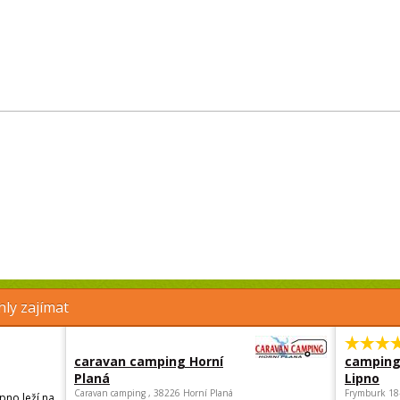
ly zajímat
caravan camping Horní
camping
Planá
Lipno
Caravan camping , 38226 Horní Planá
Frymburk 18
pno leží na