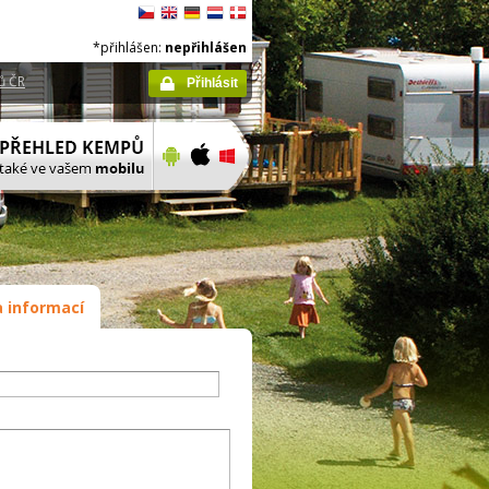
*přihlášen:
nepřihlášen
ů ČR
Přihlásit
 informací