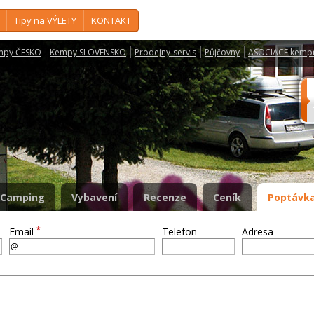
Tipy na VÝLETY
KONTAKT
mpy ČESKO
Kempy SLOVENSKO
Prodejny-servis
Půjčovny
ASOCIACE kemp
Camping
Vybavení
Recenze
Ceník
Poptávka
*
Email
Telefon
Adresa