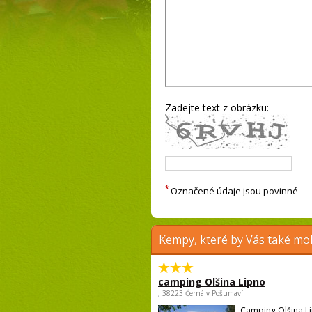
Zadejte text z obrázku:
*
Označené údaje jsou povinné
Kempy, které by Vás také moh
camping Olšina Lipno
, 38223 Černá v Pošumaví
Camping Olšina Li