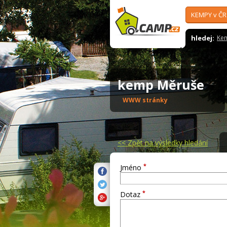
KEMPY v ČR
hledej:
Ke
kemp Měruše
WWW stránky
<<
Zpět na výsledky hledání
*
Jméno
*
Dotaz