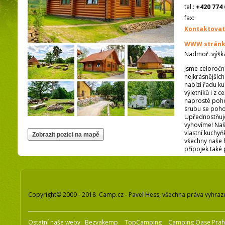
tel.:
+420 774 
fax:
Kontaktovat
WWW stránk
Nadmoř. výšk
Jsme celoročn
nejkrásnějších
nabízí řadu ku
výletníků i z 
naprosté poho
srubu se poho
Upřednostňuje
vyhovíme! Naš
vlastní kuchyň
všechny naše 
přípojek také 
Copyright© 2009 - 2018 Camp.cz - Pavel Hess, všechna práva vyhraz
Ostatní naše weby:
Bezvakemp
TopCamping
Camping Oase Pra