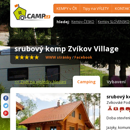
KEMPY v ČR
Tipy na VÝLETY
KONTAK
hledej:
Kempy ČESKO
Kempy SLOVENSKO
srubový kemp Zvíkov Village
WWW stránky
/
Facebook
<<
Zpět na výsledky hledání
Camping
Vybavení
srubový k
Zvíkovské Pod
Doba otevření
Jazyky, komun