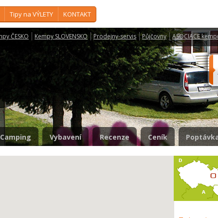
Tipy na VÝLETY
KONTAKT
mpy ČESKO
Kempy SLOVENSKO
Prodejny-servis
Půjčovny
ASOCIACE kemp
Camping
Vybavení
Recenze
Ceník
Poptávka