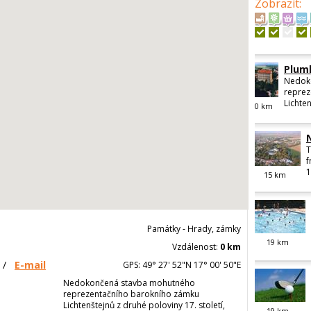
Zobrazit
:
Plum
Nedok
reprez
Lichten
0
km
T
f
1
15
km
Památky - Hrady, zámky
19
km
Vzdálenost:
0 km
/
E-mail
GPS: 49° 27' 52"N 17° 00' 50"E
Nedokončená stavba mohutného
reprezentačního barokního zámku
Lichtenštejnů z druhé poloviny 17. století,
19
km