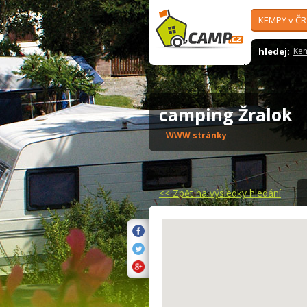
KEMPY v ČR
hledej:
Ke
camping Žralok
WWW stránky
<<
Zpět na výsledky hledání