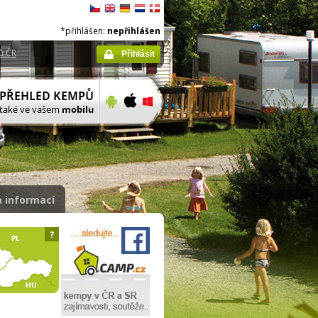
*přihlášen:
nepřihlášen
ů ČR
Přihlásit
 informací
?