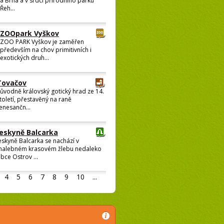
a Brna a v srdci přírodního parku
Řeh...
ZOOpark Vyškov
ZOO PARK Vyškov je zaměřen
především na chov primitivních i
exotických druh...
Tovačov
ůvodně královský gotický hrad ze 14.
toletí, přestavěný na raně
enesančn...
Jeskyně Balcarka
eskyně Balcarka se nachází v
alebném krasovém žlebu nedaleko
bce Ostrov ...
4
5
6
7
8
9
10
...