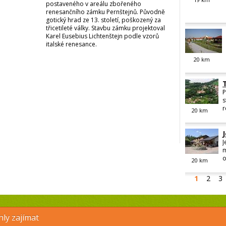
postaveného v areálu zbořeného
renesančního zámku Pernštejnů. Původně
gotický hrad ze 13. století, poškozený za
třicetileté války. Stavbu zámku projektoval
Karel Eusebius Lichtenštejn podle vzorů
italské renesance.
20
km
P
s
r
20
km
J
m
o
20
km
1
2
3
ly zajímat