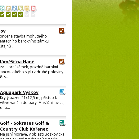
lov
ončená stavba mohutného
entačního barokního zámku
štejnů ...
Náměšť na Hané
zv. Horní zámek, pozdně barokní
rancouzského stylu z druhé poloviny
8. s...
Aquapark Vyškov
Krytý bazén 21x12,5 m, přístup k
vířivé vaně a do páry. Masážní lavice,
dno...
Golf - Sokrates Golf &
Country Club Kořenec
Na jižní Moravě, v oblasti Boskovicka