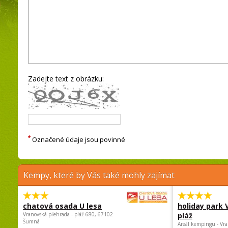
Zadejte text z obrázku:
*
Označené údaje jsou povinné
Kempy, které by Vás také mohly zajímat
chatová osada U lesa
holiday park
Vranovská přehrada - pláž 680, 67102
pláž
Šumná
Areál kempingu - Vra