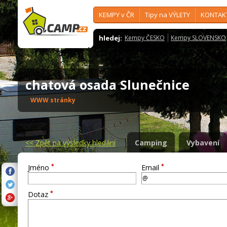
KEMPY v ČR
Tipy na VÝLETY
KONTAK
hledej:
Kempy ČESKO
Kempy SLOVENSKO
chatová osada Slunečnice
WWW stránky
<<
Zpět na výsledky hledání
Camping
Vybavení
*
*
Jméno
Email
*
Dotaz