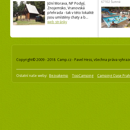
67102 Šumná
Jižní Morava, NP Podyjí,
Znojemsko, Vranovská
přehrada - tak v této lokalitě
jsou umístěny chaty a b...
web stránky
Copyright© 2009 - 2018 Camp.cz - Pavel Hess, všechna práva vyhraz
Ostatní naše weby:
Bezvakemp
TopCamping
Camping Oase Pra