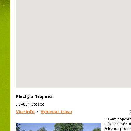
Plechý a Trojmezí
, 34851 Stožec
Více info
/
Vyhledat trasu
Vlakem dojedem
můžeme svézt n
železnicí, prohl