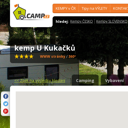
KEMPY v ČR
Tipy na VÝLETY
KONTAK
hledej:
Kempy ČESKO
Kempy SLOVENSKO
kemp U Kukačků
WWW stránky
/
360º
<<
Zpět na výsledky hledání
Camping
Vybavení