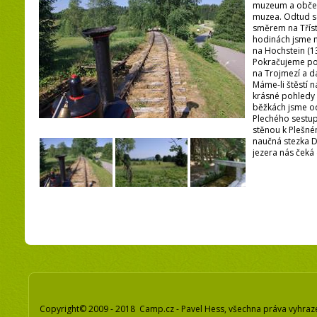
muzeum a občers
muzea. Odtud s
směrem na Třísto
hodinách jsme 
na Hochstein (1
Pokračujeme po 
na Trojmezí a d
Máme-li štěstí n
krásné pohledy 
běžkách jsme od 
Plechého sestu
stěnou k Plešném
naučná stezka 
jezera nás čeká 
Copyright© 2009 - 2018 Camp.cz - Pavel Hess, všechna práva vyhraz