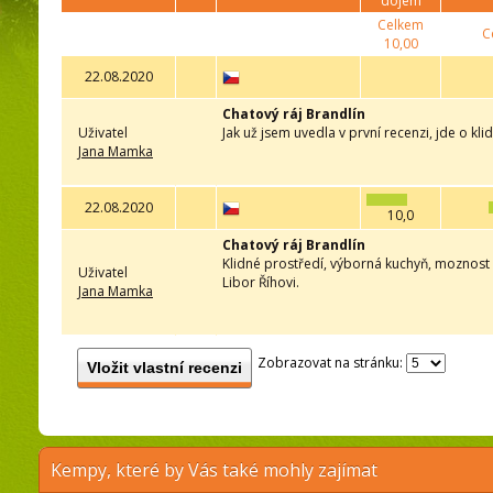
dojem
Celkem
C
10,00
22.08.2020
Chatový ráj Brandlín
Uživatel
Jak už jsem uvedla v první recenzi, jde o kl
Jana Mamka
22.08.2020
10,0
Chatový ráj Brandlín
Klidné prostředí, výborná kuchyň, moznost h
Uživatel
Libor Říhovi.
Jana Mamka
Zobrazovat na stránku:
Vložit vlastní recenzi
Kempy, které by Vás také mohly zajímat