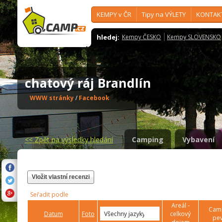
KEMPY v ČR
Tipy na VÝLETY
KONTAK
hledej:
Kempy ČESKO
Kempy SLOVENSKO
chatový ráj Brandlín
WWW stránky
/
Facebook
<<
Zpět na výsledky hledání
Camping
Vybavení
Vložit vlastní recenzi
Seřadit podle
Areál -
Camp
Datum
Foto
celkový
pev