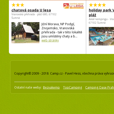
chatová osada U lesa
holiday park
Vranovská přehrada - pláž 680, 67102
pláž
Šumná
Areál kempingu - Vra
67102 Šumná
Jižní Morava, NP Podyjí,
Znojemsko, Vranovská
přehrada - tak v této lokalitě
jsou umístěny chaty a b...
web stránky
Copyright© 2009 - 2018 Camp.cz - Pavel Hess, všechna práva vyhraz
Ostatní naše weby:
Bezvakemp
TopCamping
Camping Oase Pra