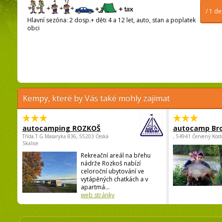
/ 1 d
Hlavní sezóna: 2 dosp.+ děti 4 a 12 let, auto, stan a poplatek
obci
Kempy, které by Vás také mohly zajímat
autocamping ROZKOŠ
autocamp Br
Třída.T.G.Masaryka 836, 55203 Česká
, 54941 Červený Kost
Skalice
Rekreační areál na břehu
nádrže Rozkoš nabízí
celoroční ubytování ve
vytápěných chatkách a v
apartmá...
web stránky