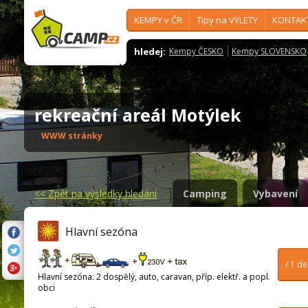
KEMPY v ČR
Tipy na VÝLETY
KONTAK
hledej:
Kempy ČESKO
Kempy SLOVENSKO
rekreační areál Motýlek
WWW stránky
<<
Zpět na výsledky hledání
Camping
Vybavení
Hlavní sezóna
/ 1 d
Hlavní sezóna: 2 dospělý, auto, caravan, příp. elektř. a popl.
obci