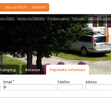
Tipy na VÝLETY
KONTAKT
mpy ČESKO
Kempy SLOVENSKO
Prodejny-servis
Půjčovny
ASOCIACE kemp
S
Camping
Recenze
Poptávka informací
*
Email
Telefon
Adresa