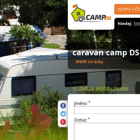
KEMPY v ČR
hledej:
Ke
caravan camp D
WWW stránky
<<
Zpět na výsledky hledání
*
Jméno
*
Dotaz