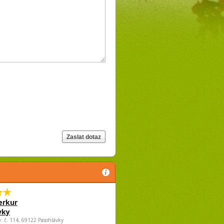
rkur
vky
v. č. 114, 69122 Pasohlávky