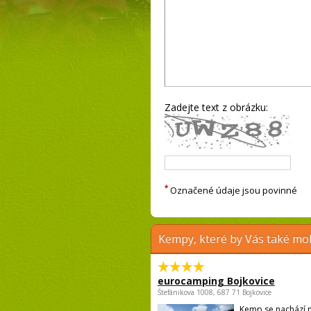
Zadejte text z obrázku:
*
Označené údaje jsou povinné
Kempy, které by Vás také moh
eurocamping Bojkovice
Štefánikova 1008, 687 71 Bojkovice
Kemp se nachází n