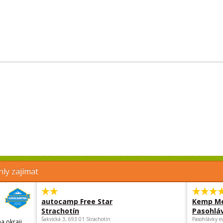
ly zajímat
autocamp Free Star
Kemp Me
Strachotín
Pasohlá
Šakvická 3, 693 01 Strachotín
Pasohlávky e
a okraji