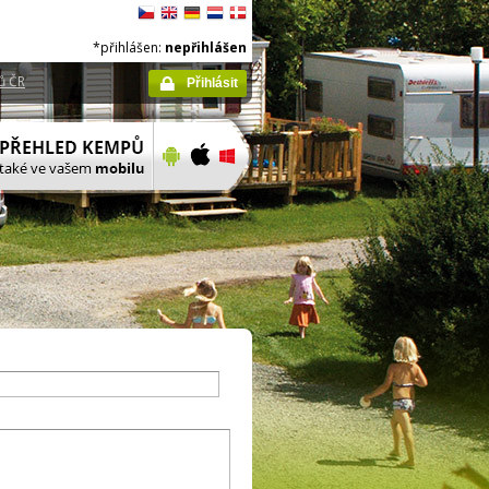
*přihlášen:
nepřihlášen
ů ČR
Přihlásit