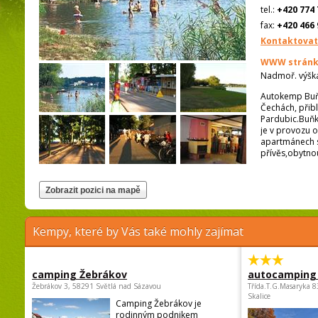
tel.:
+420 774 
fax:
+420 466 
Kontaktovat
WWW stránk
Nadmoř. výšk
Autokemp Buňk
Čechách, přib
Pardubic.Buňk
je v provozu o
apartmánech s
přívěs,obytno
Kempy, které by Vás také mohly zajímat
camping Žebrákov
autocamping
Žebrákov 3, 58291 Světlá nad Sázavou
Třída.T.G.Masaryka 
Skalice
Camping Žebrákov je
rodinným podnikem