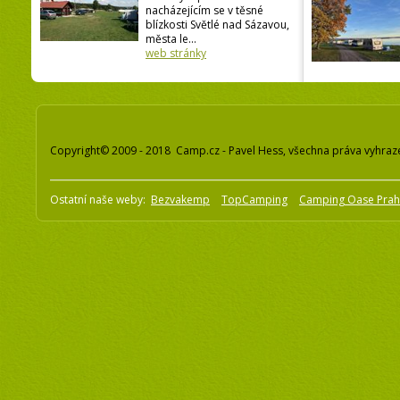
nacházejícím se v těsné
blízkosti Světlé nad Sázavou,
města le...
web stránky
Copyright© 2009 - 2018 Camp.cz - Pavel Hess, všechna práva vyhraz
Ostatní naše weby:
Bezvakemp
TopCamping
Camping Oase Pra