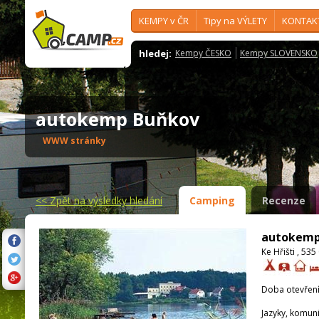
KEMPY v ČR
Tipy na VÝLETY
KONTAK
hledej:
Kempy ČESKO
Kempy SLOVENSKO
autokemp Buňkov
WWW stránky
<<
Zpět na výsledky hledání
Camping
Recenze
autokemp
Ke Hřišti , 53
Doba otevření
Jazyky, komun