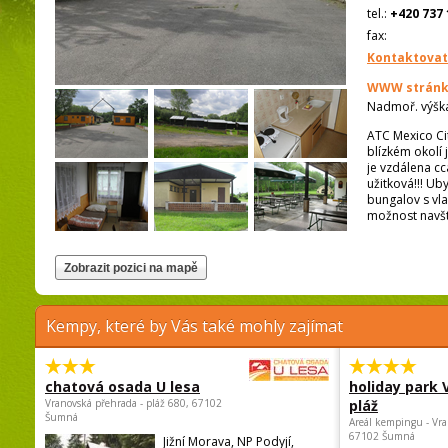
tel.:
+420 737 
fax:
Kontaktovat
WWW stránk
Nadmoř. výšk
ATC Mexico Ci
blízkém okolí 
je vzdálena c
užitková!!! Ub
bungalov s vla
možnost navští
Kempy, které by Vás také mohly zajímat
chatová osada U lesa
holiday park
Vranovská přehrada - pláž 680, 67102
pláž
Šumná
Areál kempingu - Vra
67102 Šumná
Jižní Morava, NP Podyjí,