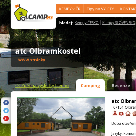
KEMPY v ČR
Tipy na VÝLETY
KONTAK
hledej:
Kempy ČESKO
Kempy SLOVENSKO
atc Olbramkostel
WWW stránky
<<
Zpět na výsledky hledání
Camping
Recenze
atc Olbra
, 67151 Olbra
Doba otevření
Jazyky, komun