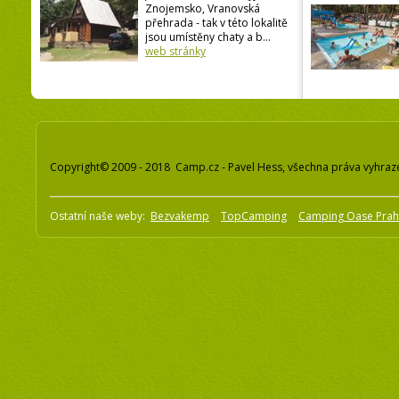
Znojemsko, Vranovská
přehrada - tak v této lokalitě
jsou umístěny chaty a b...
web stránky
Copyright© 2009 - 2018 Camp.cz - Pavel Hess, všechna práva vyhraz
Ostatní naše weby:
Bezvakemp
TopCamping
Camping Oase Pra