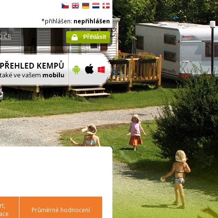
*přihlášen:
nepřihlášen
ů ČR
Přihlásit
t,
Průměrné hodnocení
ace