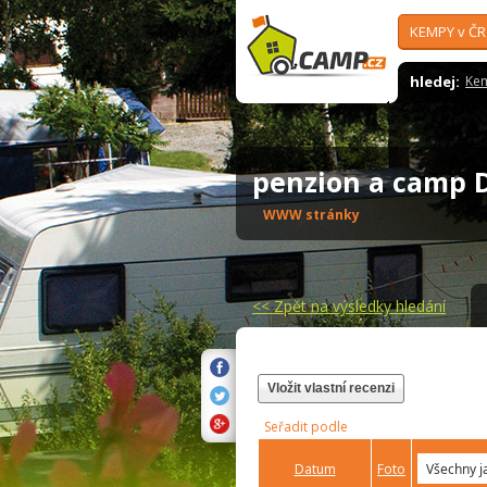
KEMPY v ČR
hledej:
Ke
penzion a camp 
WWW stránky
<<
Zpět na výsledky hledání
Vložit vlastní recenzi
Seřadit podle
Datum
Foto