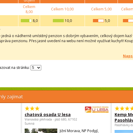
dojem
Celkem
Celkem
10,00
Celkem
5,00
Celke
8,00
8,0
10,0
5,0
í
e jedná o nádherně umístěný penzion s dobrým vybavením, celkový dojem kazí v
 správa penzionu. Přes jasné uvedení na webu není možné využívat kuchyň! Kou
Naps
zovat na stránku:
ly zajímat
chatová osada U lesa
Kemp Me
Vranovská přehrada - pláž 680, 67102
Pasohlá
Šumná
Pasohlávky e
Jižní Morava, NP Podyjí,