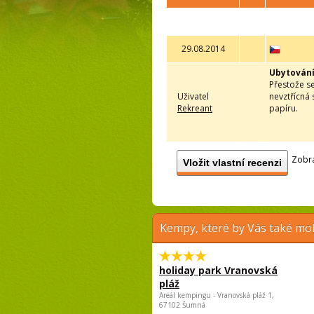
29.08.2014
Ubytován
Přestože s
Uživatel
nevztřícná
Rekreant
papíru.
Zobra
Vložit vlastní recenzi
Kempy, které by Vás také moh
holiday park Vranovská
pláž
Areál kempingu - Vranovská pláž 1,
67102 Šumná