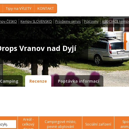
Tipy na VÝLETY
KONTAKT
mpy ČESKO
Kempy SLOVENSKO
Prodejny-servis
Půjčovny
ASOCIACE kemp
Drops Vranov nad Dyjí
Camping
Recenze
Poptávka informací
Areál -
Campingové místo,
Spor
celkový
Sociální zařízení
pevné ubytování
anim