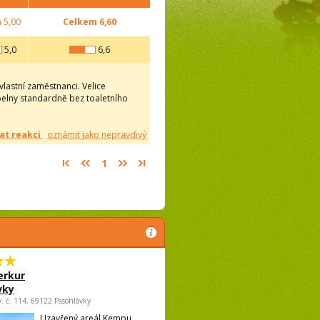
m
5,00
Celkem
6,60
5,0
6,6
lastní zaměstnanci. Velice
pelny standardně bez toaletního
at reakci
oznámit jako nepravdivý
1
rkur
vky
v. č. 114, 69122 Pasohlávky
Uzavřený areál Kempu