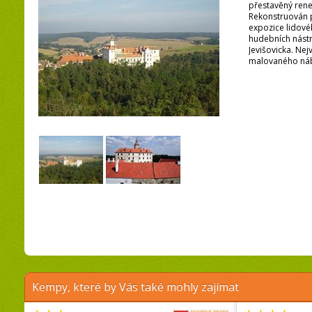
přestavěný ren
Rekonstruován p
expozice lidové
hudebních nástro
Jevišovicka. Nej
malovaného náb
Kempy, které by Vás také mohly zajímat