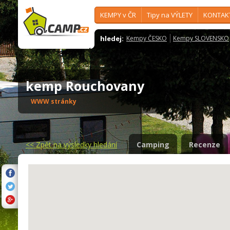
KEMPY v ČR
Tipy na VÝLETY
KONTAK
hledej:
Kempy ČESKO
Kempy SLOVENSKO
kemp Rouchovany
WWW stránky
<<
Zpět na výsledky hledání
Camping
Recenze