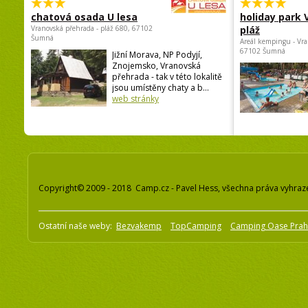
chatová osada U lesa
holiday park
Vranovská přehrada - pláž 680, 67102
pláž
Šumná
Areál kempingu - Vra
67102 Šumná
Jižní Morava, NP Podyjí,
Znojemsko, Vranovská
přehrada - tak v této lokalitě
jsou umístěny chaty a b...
web stránky
Copyright© 2009 - 2018 Camp.cz - Pavel Hess, všechna práva vyhraz
Ostatní naše weby:
Bezvakemp
TopCamping
Camping Oase Pra