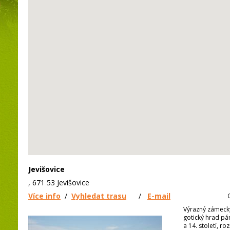
Jevišovice
, 671 53 Jevišovice
Více info
/
Vyhledat trasu
/
E-mail
Výrazný zámeck
gotický hrad pá
a 14. století, r