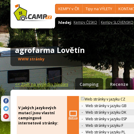
KEMPY v ČR
Tipy na VÝLETY
KONTAK
hledej:
Kempy ČESKO
Kempy SLOVENSKO
agrofarma Lovětín
WWW stránky
<<
Zpět na výsledky hledání
Camping
Recenze
Web stránky v jazyku CZ
-
Web stránky v jazyku GB
V jakých jazykových
-
Web stránky v jazyku DK
mutací jsou vlastní
campingové
-
Web stránky v jazyku ESP
internetové stránky:
-
Web stránky v jazyku F
-
Web stránky v jazyku PL