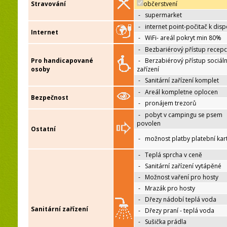
Stravování
občerstvení
-
supermarket
-
internet point-počitač k disp
Internet
-
WiFi- areál pokryt min 80%
-
Bezbariérový přístup recep
Pro handicapované
-
Berzabiérový přístup sociáln
osoby
zařízení
-
Sanitární zařízení komplet
-
Areál kompletne oplocen
Bezpečnost
-
pronájem trezorů
-
pobyt v campingu se psem
povolen
Ostatní
-
možnost platby platební kar
-
Teplá sprcha v ceně
-
Sanitární zařízení vytápěné
-
Možnost vaření pro hosty
-
Mrazák pro hosty
-
Dřezy nádobí teplá voda
Sanitární zařízení
-
Dřezy praní - teplá voda
-
Sušička prádla