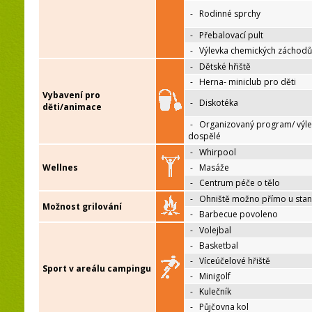
-
Rodinné sprchy
-
Přebalovací pult
-
Výlevka chemických záchodů
-
Dětské hřiště
-
Herna- miniclub pro děti
Vybavení pro
-
Diskotéka
děti/animace
-
Organizovaný program/ výle
dospělé
-
Whirpool
Wellnes
-
Masáže
-
Centrum péče o tělo
-
Ohniště možno přímo u sta
Možnost grilování
-
Barbecue povoleno
-
Volejbal
-
Basketbal
-
Víceúčelové hřiště
Sport v areálu campingu
-
Minigolf
-
Kulečník
-
Půjčovna kol