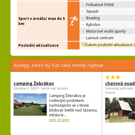
-
Fotbalové hřiště
-
Squash
-
Bowling
Sport v areálu/ max do 5
km
-
Rybolov
-
Motorové vodní sporty
-
Lanové centrum
Datum poslední aktualizace 
Poslední aktualizace
Kempy, které by Vás také mohly zajímat
camping Žebrákov
chatová osad
Žebrákov 3, 58291 Světlá nad Sázavou
Vranovská přehrada -
Šumná
Camping Žebrákov je
rodinným podnikem
nacházejícím se v těsné
blízkosti Světlé nad Sázavou,
města le...
web stránky