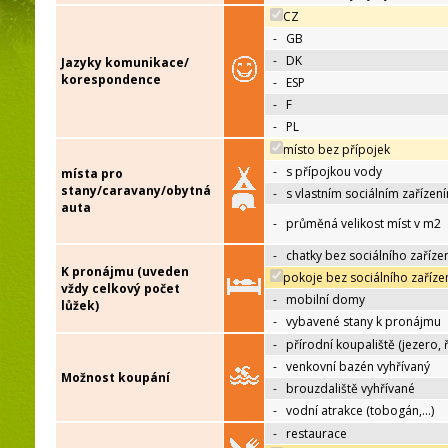
CZ
-
GB
-
DK
Jazyky komunikace/
korespondence
-
ESP
-
F
-
PL
místo bez přípojek
-
s přípojkou vody
místa pro
stany/caravany/obytná
-
s vlastním sociálním zařízen
auta
-
průměná velikost míst v m2
-
chatky bez sociálního zaříze
K pronájmu (uveden
pokoje bez sociálního zaříze
vždy celkový počet
-
mobilní domy
lůžek)
-
vybavené stany k pronájmu
-
přírodní koupaliště (jezero, 
-
venkovní bazén vyhřívaný
Možnost koupání
-
brouzdaliště vyhřívané
-
vodní atrakce (tobogán,…)
-
restaurace