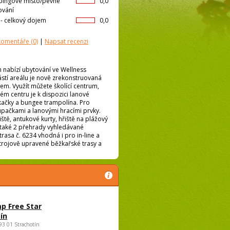
ingové místo/pevné
0,0
ování
l- celkový dojem
0,0
 komentáře
(0)
|
Napsat recenzi
h nabízí ubytování ve Wellness
stí areálu je nově zrekonstruovaná
m. Využít můžete školící centrum,
ém centru je k dispozici lanové
ukačky a bungee trampolína. Pro
pačkami a lanovými hracími prvky.
tě, antukové kurty, hřiště na plážový
e také 2 přehrady vyhledávané
rasa č. 6234 vhodná i pro in-line a
strojově upravené běžkařské trasy a
p Free Star
ín
693 01 Strachotín