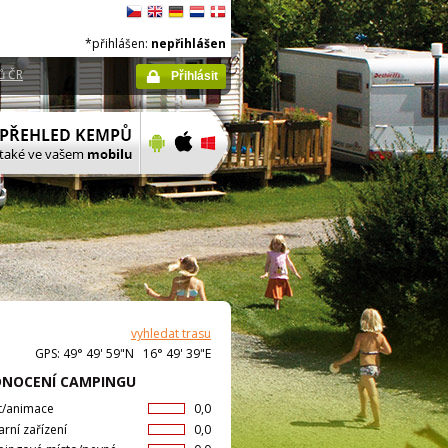
*přihlášen:
nepřihlášen
ů ČR
Přihlásit
vyhledat trasu
GPS: 49° 49' 59"N 16° 49' 39"E
NOCENÍ CAMPINGU
t/animace
0,0
arní zařízení
0,0