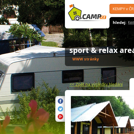
KEMPY v ČR
hledej:
Ke
sport & relax ar
WWW stránky
<<
Zpět na výsledky hledání