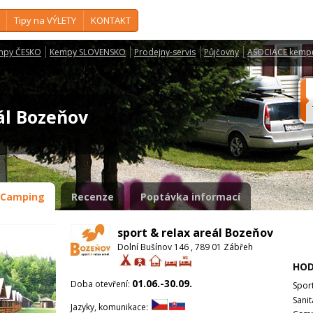
Tipy na VÝLETY
KONTAKT
mpy ČESKO
Kempy SLOVENSKO
Prodejny-servis
Půjčovny
ASOCIACE kemp
eál Bozeňov
Camping
Recenze
Poptávka informací
sport & relax areál Bozeňov
Dolní Bušínov 146 , 789 01 Zábřeh
HOD
01.06.-30.09.
Doba otevření:
Spor
Sanit
Jazyky, komunikace: