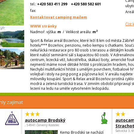
Camp
tel.:
+420 583 411 299
+420 580 582 601
ubyt
fax:
Areá
Kontaktovat camping mailem
Číst
WWW stránky
2
Nadmoř. výška:
m
/
Velikost areálu:
m
Sport & Relax areál Bozeňov, které leží 8 km od města Zábře
hotelu*** Bozeňov, penzionu, nebo kempu s chatkami. Součá
nekuřácká restaurace pro 80 osob s terasou a dětským koutke
které nabízí seminární sál s kapacitou 60 osob. V Adrenalinov
centrum, lezecká věž, lukostřelba, skákací boty, americké fo
nejmenší máme nové dětské hřiště s prolézacím hradem, hou
Nechybí multifunkční hřiště s umělým povrchem, fotbalové hřiš
volejbal i stoly na ping-pong a půjčovna kol. V areálu najdet
milovníky koupání. Sport & Relax areál Bozeňov protíná cyklot
modrá a zelená turistická trasa. V zimním období připravují 
lezení na ledu na uměle vytvořeném ledopádu.
ly zajímat
autocamp Brodský
autocam
, 54941 Červený Kostelec
Strachot
Šakvická 3, 
Kemp Brodský se nachází