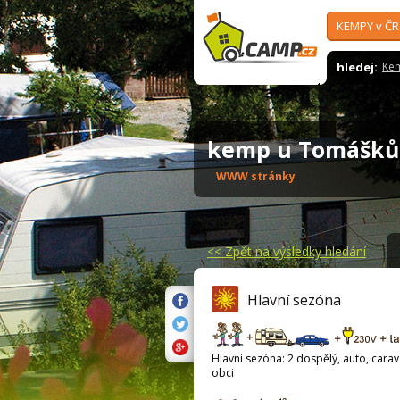
KEMPY v ČR
hledej:
Ke
kemp u Tomášk
WWW stránky
<<
Zpět na výsledky hledání
Hlavní sezóna
Hlavní sezóna: 2 dospělý, auto, carava
obci