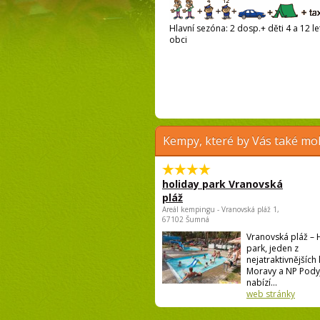
Hlavní sezóna: 2 dosp.+ děti 4 a 12 le
obci
Kempy, které by Vás také moh
holiday park Vranovská
pláž
Areál kempingu - Vranovská pláž 1,
67102 Šumná
Vranovská pláž – 
park, jeden z
nejatraktivnějších
Moravy a NP Pody
nabízí...
web stránky