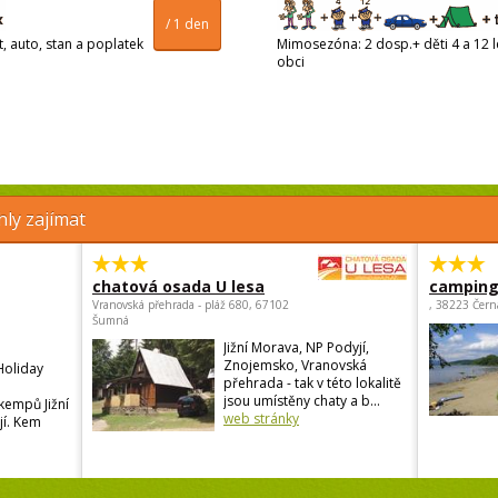
/ 1 den
t, auto, stan a poplatek
Mimosezóna: 2 dosp.+ děti 4 a 12 le
obci
ly zajímat
chatová osada U lesa
camping 
Vranovská přehrada - pláž 680, 67102
, 38223 Čern
Šumná
Jižní Morava, NP Podyjí,
Znojemsko, Vranovská
Holiday
přehrada - tak v této lokalitě
jsou umístěny chaty a b...
 kempů Jižní
web stránky
jí. Kem