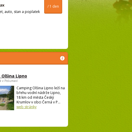
/ 1 den
t, auto, stan a poplatek
Olšina Lipno
á v Pošumaví
Camping Olšina Lipno leží na
břehu vodní nádrže Lipno,
18 km od města Český
Krumlov v obci Černá v P...
web stránky