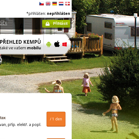
*přihlášen:
nepřihlášen
ů ČR
Přihlásit
/ 1 den
n, příp. elektř. a popl.