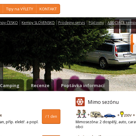
Tipy na VÝLETY
KONTAKT
mpy ČESKO
Kempy SLOVENSKO
Prodejny-servis
Půjčovny
ASOCIACE kemp
ů
Camping
Recenze
Poptávka informací
Mimo sezónu
/ 1 den
n, příp. elektř. a popl.
Mimosezóna: 2 dospělý, auto, carava
obci