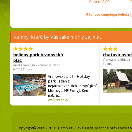
Celkem
0,00
U tohoto campingu bohužel j
Kempy, které by Vás také mohly zajímat
holiday park Vranovská
chatová osad
pláž
Vranovská přehrada -
Šumná
Areál kempingu - Vranovská pláž 1,
67102 Šumná
Vranovská pláž – Holiday
park, jeden z
nejatraktivnějších kempů Jižní
Moravy a NP Podyjí. Kem
nabízí...
web stránky
Copyright© 2009 - 2018 Camp.cz - Pavel Hess, všechna práva vyhraz