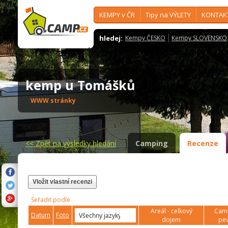
KEMPY v ČR
Tipy na VÝLETY
KONTAK
hledej:
Kempy ČESKO
Kempy SLOVENSKO
kemp u Tomášků
WWW stránky
<<
Zpět na výsledky hledání
Camping
Recenze
Vložit vlastní recenzi
Seřadit podle
Areál - celkový
Camp
Datum
Foto
dojem
pev