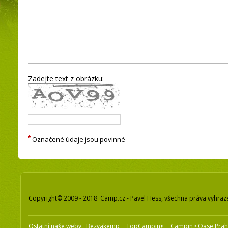
Zadejte text z obrázku:
*
Označené údaje jsou povinné
Copyright© 2009 - 2018 Camp.cz - Pavel Hess, všechna práva vyhraz
Ostatní naše weby:
Bezvakemp
TopCamping
Camping Oase Pra