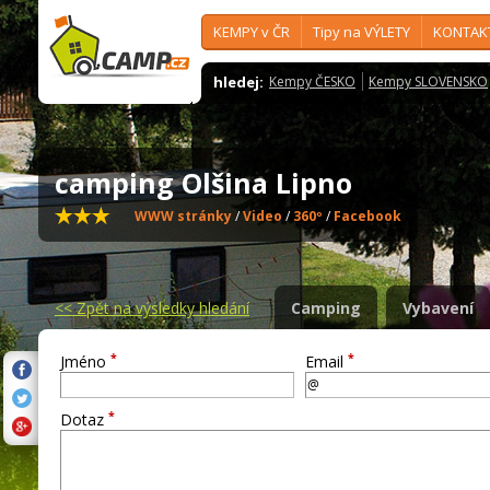
KEMPY v ČR
Tipy na VÝLETY
KONTAK
hledej:
Kempy ČESKO
Kempy SLOVENSKO
camping Olšina Lipno
WWW stránky
/
Video
/
360º
/
Facebook
<<
Zpět na výsledky hledání
Camping
Vybavení
*
*
Jméno
Email
*
Dotaz