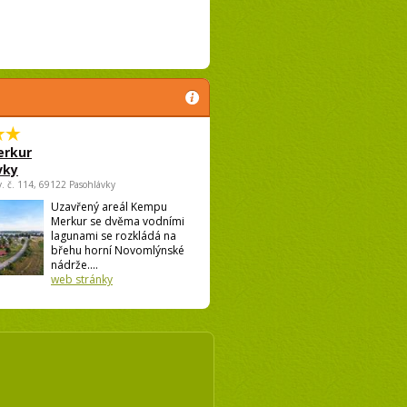
rkur
vky
v. č. 114, 69122 Pasohlávky
Uzavřený areál Kempu
Merkur se dvěma vodními
lagunami se rozkládá na
břehu horní Novomlýnské
nádrže....
web stránky