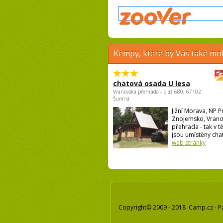
Kempy, které by Vás také moh
chatová osada U lesa
Vranovská přehrada - pláž 680, 67102
Šumná
Jižní Morava, NP P
Znojemsko, Vran
přehrada - tak v té
jsou umístěny chat
web stránky
Copyright© 2009 - 2018 Camp.cz - P