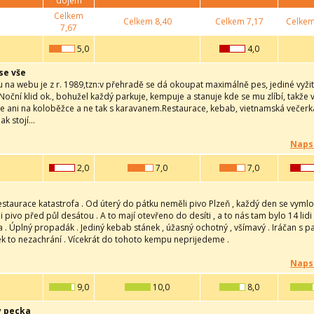
dojem
Celkem
Celkem
8,40
Celkem
7,17
Celke
7,67
5,0
4,0
se vše
na webu je z r. 1989,tzn:v přehradě se dá okoupat maximálně pes, jediné vyžit
Noční klid ok., bohužel každý parkuje, kempuje a stanuje kde se mu zlíbí, takže 
 ani na koloběžce a ne tak s karavanem.Restaurace, kebab, vietnamská večerka i
ak stojí...
Naps
2,0
7,0
7,0
estaurace katastrofa . Od úterý do pátku neměli pivo Plzeň , každý den se vymlouva
 pivo před půl desátou . A to mají otevřeno do desíti , a to nás tam bylo 14 lidi
a . Úplný propadák . Jediný kebab stánek , úžasný ochotný , všímavý . Iráčan s pa
ek to nezachrání . Vícekrát do tohoto kempu neprijedeme .
Naps
9,0
10,0
8,0
y pecka