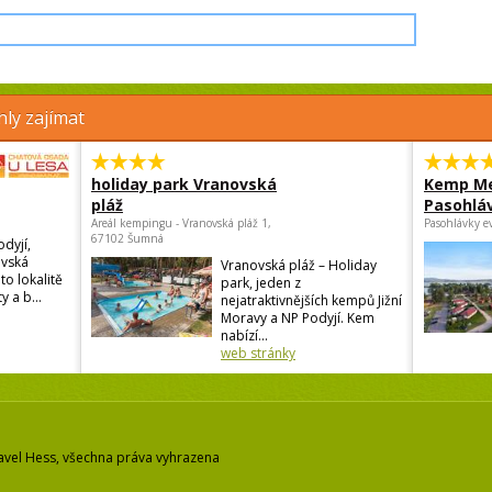
ly zajímat
holiday park Vranovská
Kemp Me
pláž
Pasohlá
Areál kempingu - Vranovská pláž 1,
Pasohlávky e
67102 Šumná
odyjí,
ovská
Vranovská pláž – Holiday
to lokalitě
park, jeden z
y a b...
nejatraktivnějších kempů Jižní
Moravy a NP Podyjí. Kem
nabízí...
web stránky
avel Hess, všechna práva vyhrazena