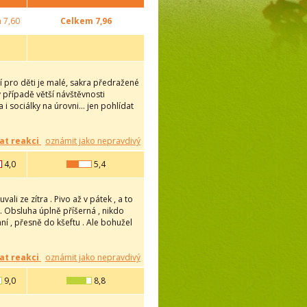
m
7,60
Celkem
7,96
í pro děti je malé, sakra předražené
v případě větší návštěvnosti
 sociálky na úrovni... jen pohlídat
at reakci
oznámit jako nepravdivý
4,0
5,4
li ze zítra . Pivo až v pátek , a to
 . Obsluha úplně příšerná , nikdo
ní , přesně do kšeftu . Ale bohužel
at reakci
oznámit jako nepravdivý
9,0
8,8