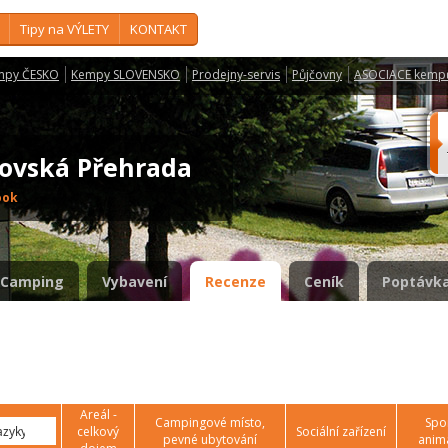
Tipy na VÝLETY
KONTAKT
mpy ČESKO
Kempy SLOVENSKO
Prodejny-servis
Půjčovny
ASOCIACE kemp
novská Přehrada
ook
Camping
Vybavení
Recenze
Ceník
Poptávka
Areál -
Campingové místo,
Spor
celkový
Sociální zařízení
pevné ubytování
anim