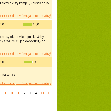
 tichý a čistý kemp :-) kousek od něj
at reakci
oznámit jako nepravdivý
10,0
10,0
ké trasy okolo v kempu i když bylo
prchy a WC.Můžu jen doporučit,kdo
at reakci
oznámit jako nepravdivý
10,0
9,6
no na WC :D
at reakci
oznámit jako nepravdivý
1
2
3
4