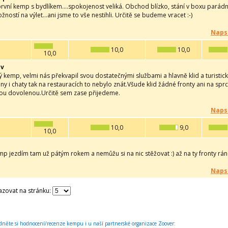
rvní kemp s bydlíkem....spokojenost veliká. Obchod blízko, stání v boxu parádní,
ností na výlet...ani jsme to vše nestihli. Určitě se budeme vracet :-)
Naps
10,0
10,0
10,0
ov
 kemp, velmi nás překvapil svou dostatečnými službami a hlavně klid a turistic
any i chaty tak na restauracích to nebylo znát.Všude klid žádné fronty ani na s
nou dovolenou.Určitě sem zase přijedeme.
Naps
10,0
9,0
10,0
p jezdím tam už pátým rokem a nemůžu si na nic stěžovat :) až na ty fronty rá
Naps
zovat na stránku:
dněte si hodnocení/recenze kempu i u naší partnerské organizace Zoover: