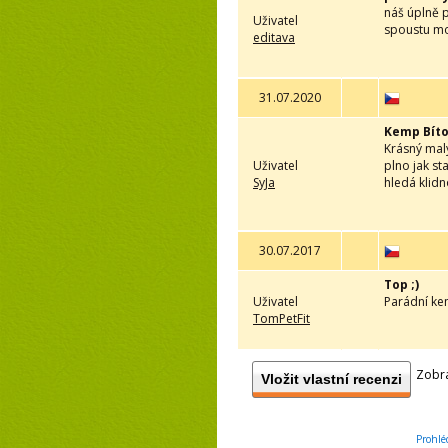
náš úplně p
Uživatel
spoustu mož
editava
31.07.2020
Kemp Bít
Krásný malý
Uživatel
plno jak st
SyJa
hledá klid
30.07.2017
Top ;)
Uživatel
Parádní kem
TomPetFit
Zobra
Vložit vlastní recenzi
Prohlé