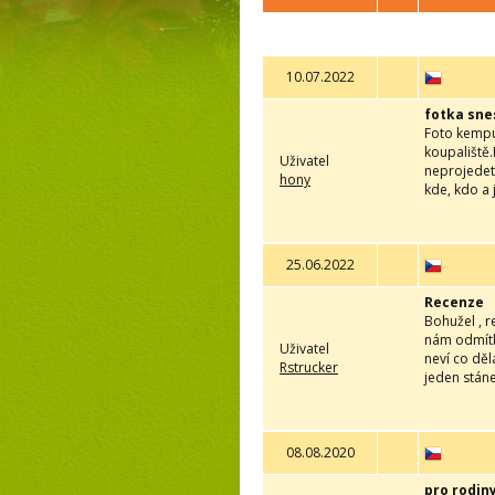
10.07.2022
fotka sne
Foto kempu 
koupaliště.
Uživatel
neprojedete
hony
kde, kdo a j
25.06.2022
Recenze
Bohužel , r
nám odmítli
Uživatel
neví co děl
Rstrucker
jeden stán
08.08.2020
pro rodin