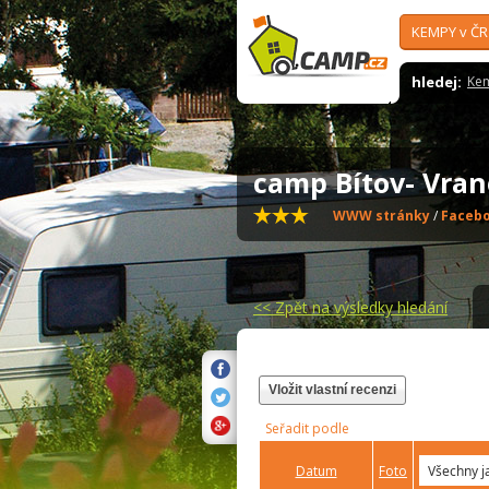
KEMPY v ČR
hledej:
Ke
camp Bítov- Vra
WWW stránky
/
Faceb
<<
Zpět na výsledky hledání
Vložit vlastní recenzi
Seřadit podle
Datum
Foto