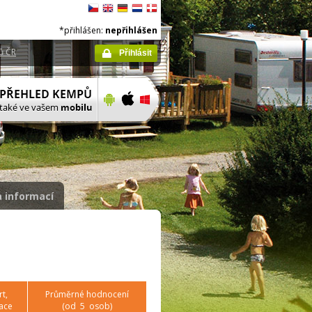
*přihlášen:
nepřihlášen
ů ČR
Přihlásit
 informací
t,
Průměrné hodnocení
ace
(od
5
osob)