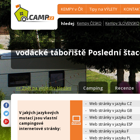
KEMPY v ČR
Tipy na VÝLETY
KONTAK
hledej:
Kempy ČESKO
Kempy SLOVENSKO
vodácké tábořiště Poslední št
<<
Zpět na výsledky hledání
Camping
Recenze
-
Web stránky v jazyku CZ
-
Web stránky v jazyku GB
V jakých jazykových
-
Web stránky v jazyku DK
mutací jsou vlastní
campingové
-
Web stránky v jazyku ESP
internetové stránky:
-
Web stránky v jazyku F
-
Web stránky v jazyku PL