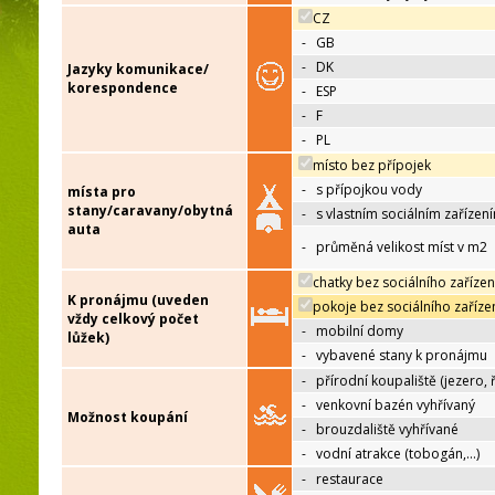
CZ
-
GB
-
DK
Jazyky komunikace/
korespondence
-
ESP
-
F
-
PL
místo bez přípojek
-
s přípojkou vody
místa pro
stany/caravany/obytná
-
s vlastním sociálním zařízen
auta
-
průměná velikost míst v m2
chatky bez sociálního zařízen
K pronájmu (uveden
pokoje bez sociálního zaříze
vždy celkový počet
-
mobilní domy
lůžek)
-
vybavené stany k pronájmu
-
přírodní koupaliště (jezero, 
-
venkovní bazén vyhřívaný
Možnost koupání
-
brouzdaliště vyhřívané
-
vodní atrakce (tobogán,…)
-
restaurace