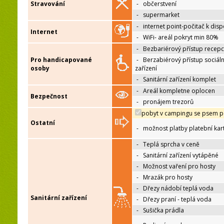
Stravování
-
občerstvení
-
supermarket
-
internet point-počitač k disp
Internet
-
WiFi- areál pokryt min 80%
-
Bezbariérový přístup recep
Pro handicapované
-
Berzabiérový přístup sociáln
osoby
zařízení
-
Sanitární zařízení komplet
-
Areál kompletne oplocen
Bezpečnost
-
pronájem trezorů
pobyt v campingu se psem p
Ostatní
-
možnost platby platební kar
-
Teplá sprcha v ceně
-
Sanitární zařízení vytápěné
-
Možnost vaření pro hosty
-
Mrazák pro hosty
-
Dřezy nádobí teplá voda
Sanitární zařízení
-
Dřezy praní - teplá voda
-
Sušička prádla