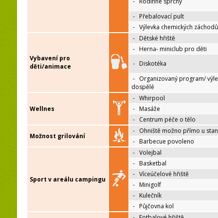
-
Rodinné sprchy
-
Přebalovací pult
-
Výlevka chemických záchodů
-
Dětské hřiště
-
Herna- miniclub pro děti
Vybavení pro
-
Diskotéka
děti/animace
-
Organizovaný program/ výle
dospělé
-
Whirpool
Wellnes
-
Masáže
-
Centrum péče o tělo
-
Ohniště možno přímo u sta
Možnost grilování
-
Barbecue povoleno
-
Volejbal
-
Basketbal
-
Víceúčelové hřiště
Sport v areálu campingu
-
Minigolf
-
Kulečník
-
Půjčovna kol
-
Fotbalové hřiště