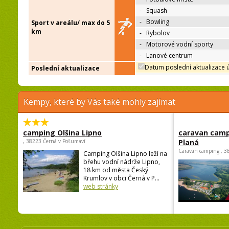
-
Squash
-
Bowling
Sport v areálu/ max do 5
km
-
Rybolov
-
Motorové vodní sporty
-
Lanové centrum
Datum poslední aktualizace 
Poslední aktualizace
Kempy, které by Vás také mohly zajímat
camping Olšina Lipno
caravan camp
, 38223 Černá v Pošumaví
Planá
Caravan camping , 3
Camping Olšina Lipno leží na
břehu vodní nádrže Lipno,
18 km od města Český
Krumlov v obci Černá v P...
web stránky