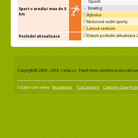
-
Squash
-
Bowling
Sport v areálu/ max do 5
km
Rybolov
Motorové vodní sporty
Lanové centrum
Datum poslední aktualizace 
Poslední aktualizace
Copyright© 2009 - 2018 Camp.cz - Pavel Hess, všechna práva vyhraz
Ostatní naše weby:
Bezvakemp
TopCamping
Camping Oase Pra