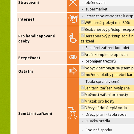
Stravování
-
občerstvení
-
supermarket
-
internet point-počitač k disp
Internet
WiFi- areál pokryt min 80%
Bezbariérový přístup recepc
Pro handicapované
Berzabiérový přístup sociáln
osoby
zařízení
-
Sanitární zařízení komplet
Areál kompletne oplocen
Bezpečnost
-
pronájem trezorů
pobyt v campingu se psem p
Ostatní
možnost platby platební kar
-
Teplá sprcha v ceně
Sanitární zařízení vytápěné
Možnost vaření pro hosty
Mrazák pro hosty
Dřezy nádobí teplá voda
Sanitární zařízení
-
Dřezy praní - teplá voda
-
Sušička prádla
-
Rodinné sprchy