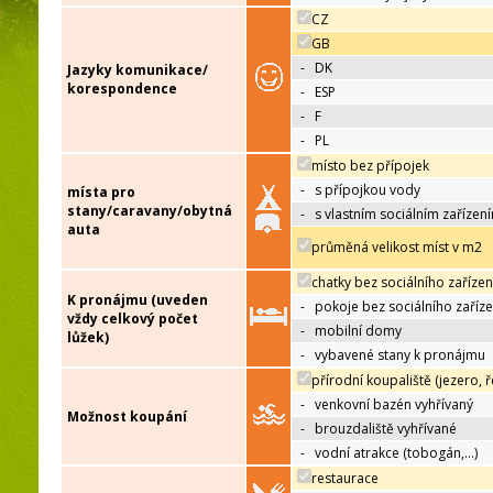
CZ
GB
-
DK
Jazyky komunikace/
korespondence
-
ESP
-
F
-
PL
místo bez přípojek
-
s přípojkou vody
místa pro
stany/caravany/obytná
-
s vlastním sociálním zařízen
auta
průměná velikost míst v m2
chatky bez sociálního zařízen
K pronájmu (uveden
-
pokoje bez sociálního zaříze
vždy celkový počet
-
mobilní domy
lůžek)
-
vybavené stany k pronájmu
přírodní koupaliště (jezero, ř
-
venkovní bazén vyhřívaný
Možnost koupání
-
brouzdaliště vyhřívané
-
vodní atrakce (tobogán,…)
restaurace