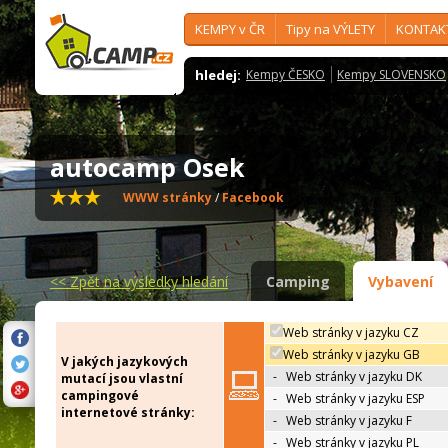
KEMPY v ČR
Tipy na VÝLETY
KONTAK
hledej:
Kempy ČESKO
Kempy SLOVENSKO
autocamp Osek
WWW stránky
/
Facebook
<<
Zpět na výsledky hledání
Camping
Vybavení
Web stránky v jazyku CZ
Web stránky v jazyku GB
V jakých jazykových
-
Web stránky v jazyku DK
mutací jsou vlastní
campingové
-
Web stránky v jazyku ESP
internetové stránky:
-
Web stránky v jazyku F
-
Web stránky v jazyku PL