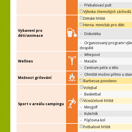
-
Přebalovací pult
Výlevka chemických záchodů
Dětské hřiště
Herna- miniclub pro děti
Vybavení pro
-
Diskotéka
děti/animace
-
Organizovaný program/ výle
dospělé
-
Whirpool
Wellnes
-
Masáže
-
Centrum péče o tělo
-
Ohniště možno přímo u sta
Možnost grilování
Barbecue povoleno
Volejbal
-
Basketbal
Víceúčelové hřiště
Sport v areálu campingu
-
Minigolf
-
Kulečník
-
Půjčovna kol
Fotbalové hřiště